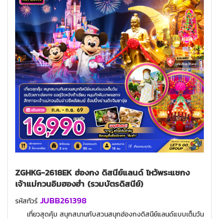
ZGHKG-2618EK ฮ่องกง ดิสนีย์แลนด์ ไหว้พระแชกง
เจ้าแม่กวนอิมฮองฮำ (รวมบัตรดิสนีย์)
JUBB261398
รหัสทัวร์
เที่ยวสุดคุ้ม สนุกสนานกับสวนสนุกฮ่องกงดิสนีย์แลนด์แบบเต็มวัน