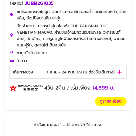
JUBB261035
รหัสทัวร์
ชมโรงละครหอไข่มุก, วัดเจ้าแม่กวนอิม ฮองฮำ, วัดแชกงหมิว, วัดชี
หลิน, ช้อปปิ้งย่านจิม ซาจุ่ย
วัดเจ้าอาม่า, ถ่ายรูป คู่หอไอเฟล THE PARISIAN, THE
VENETIAN MACAO, ผ่านชมเจ้าแม่กวนอิมริมทะเล, วิหารเซนต์
ปอล, วัดผู่โถ่ว, ถ่ายรูปคู่จูไห่ฟิชเชอร์เกิร์ล (แม่นางหวีหนี่), ผ่านชม
ถนนคู่รัก, ตลาดใต้ ดินกงเป่ย
ชาบูสไตล์ ฮ่องกง
3 ดาว
เดินทางช่วง
7 ส.ค. - 24 ต.ค. 69
(
8
ช่วงวันเดินทาง)
4วัน 2คืน
เริ่มเพียง
14,899
บ.
/
ดูรายละเอียด
กำลังแสดงผล
1
-
10
จาก
78
โปรแกรม