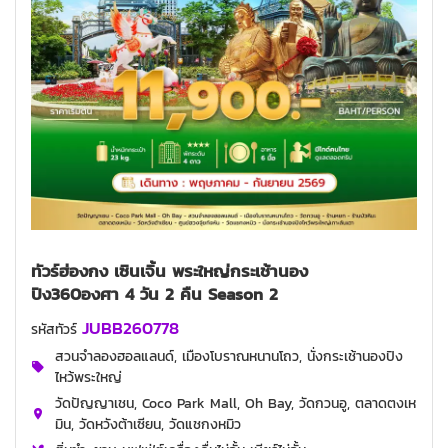
ทัวร์ฮ่องกง เซินเจิ้น พระใหญ่กระเช้านอง
ปิง360องศา 4 วัน 2 คืน Season 2
JUBB260778
รหัสทัวร์
สวนจำลองฮอลแลนด์, เมืองโบราณหนานโถว, นั่งกระเช้านองปิง
ไหว้พระใหญ่
วัดปัญญาเชน, Coco Park Mall, Oh Bay, วัดกวนอู, ตลาดตงเห
มิน, วัดหวังต้าเซียน, วัดแชกงหมิว