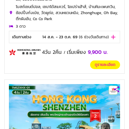
โบสถ์เซนต์ปอล, เซนาโด้สแควร์, โอเปร่าเฮ้าส์, บ้านหิมะเพนกวิน,
ช้อปปิ้งก๋งเป่ย, วัดผูถ่อ, สวนหยวนหมิง, Zhonghuge, Oh Bay,
ตึกผิงอัน, Co Co Park
3 ดาว
เดินทางช่วง
14 ส.ค. - 23 ต.ค. 69
(
6
ช่วงวันเดินทาง)
4วัน 2คืน
เริ่มเพียง
9,900
บ.
/
ดูรายละเอียด