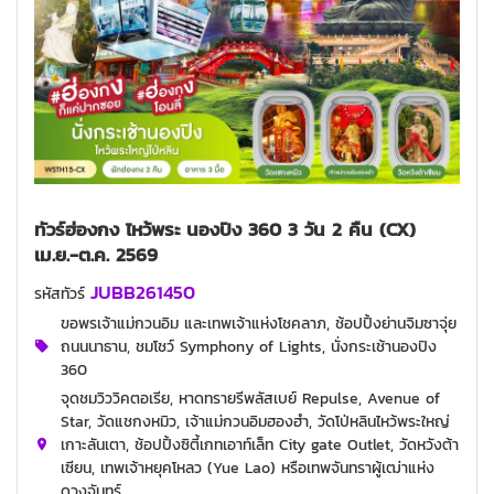
ทัวร์ฮ่องกง ไหว้พระ นองปิง 360 3 วัน 2 คืน (CX)
เม.ย.-ต.ค. 2569
JUBB261450
รหัสทัวร์
ขอพรเจ้าแม่กวนอิม และเทพเจ้าแห่งโชคลาภ, ช้อปปิ้งย่านจิมซาจุ่ย
ถนนนาธาน, ชมโชว์ Symphony of Lights, นั่งกระเช้านองปิง
360
จุดชมวิววิคตอเรีย, หาดทรายรีพลัสเบย์ Repulse, Avenue of
Star, วัดแชกงหมิว, เจ้าแม่กวนอิมฮองฮำ, วัดโป่หลินไหว้พระใหญ่
เกาะลันเตา, ช้อปปิ้งซิตี้เกทเอาท์เล็ท City gate Outlet, วัดหวังต้า
เซียน, เทพเจ้าหยุคโหลว (Yue Lao) หรือเทพจันทราผู้เฒ่าแห่ง
ดวงจันทร์