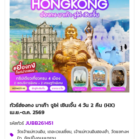
ทัวร์ฮ่องกง มาเก๊า จูไห่ เซินเจิ้น 4 วัน 2 คืน (HX)
เม.ย.-ต.ค. 2569
JUBB261451
รหัสทัวร์
วัดเจ้าแม่กวนอิม, เดอะเวเนเชี่ยน, เจ้าแม่กวนอิมฮองฮำ, วัดแชกงห
มิว, ช้อปปิ้งถนนนาธาน