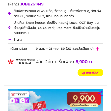
JUBB261449
รหัสทัวร์
สัมผัสการเดินบนสะพานแก้ว, วัดกวนอู ไหว้เทพจ้ากวนอู, วัดหวัง
ต้าเซียน, วัดแชกงหมิว, เจ้าแม่กวนอิมฮองฮำ
บ้านหิมะ Snow house, ช้อปปิ้ง หลอหวู่ Lowu, OCT Bay, แวะ
ถ่ายรูปตึกผิงอัน, Co Co Park, Pop Mart, ช้อปปิ้งย่านจิมซาจุ่ย
ถนนนาธาน
3 ดาว
เดินทางช่วง
9 ส.ค. - 23 ก.ย. 69
(
20
ช่วงวันเดินทาง)
4วัน 2คืน
เริ่มเพียง
8,900
บ.
/
ดูรายละเอียด