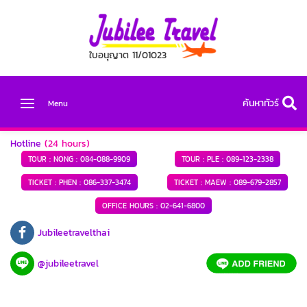
ใบอนุญาต 11/01023
ค้นหาทัวร์
Menu
Hotline
(24 hours)
TOUR : NONG :
084-088-9909
TOUR : PLE :
089-123-2338
TICKET : PHEN :
086-337-3474
TICKET : MAEW :
089-679-2857
OFFICE HOURS :
02-641-6800
Jubileetravelthai
@jubileetravel