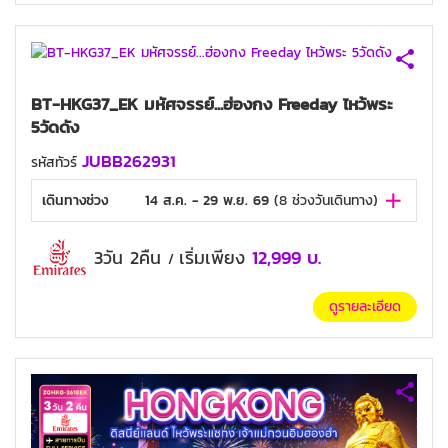
BT-HKG37_EK มหัศจรรย์...ฮ่องกง Freeday ไหว้พระ
5วัดดัง
JUBB262931
รหัสทัวร์
เดินทางช่วง
14 ส.ค. - 29 พ.ย. 69
(
8
ช่วงวันเดินทาง)
3วัน 2คืน
เริ่มเพียง
12,999
บ.
/
ดูรายละเอียด