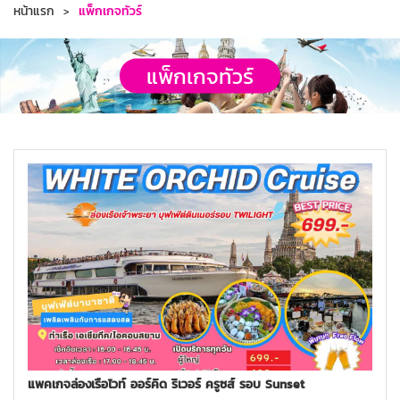
หน้าแรก
แพ็กเกจทัวร์
แพ็กเกจทัวร์
แพคเกจล่องเรือไวท์ ออร์คิด ริเวอร์ ครูซส์ รอบ Sunset