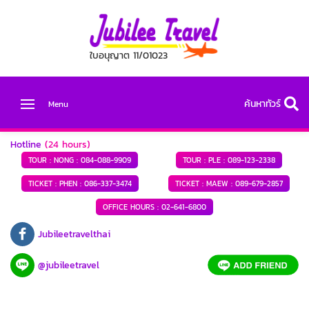
ใบอนุญาต 11/01023
ค้นหาทัวร์
Menu
Hotline
(24 hours)
TOUR : NONG :
084-088-9909
TOUR : PLE :
089-123-2338
TICKET : PHEN :
086-337-3474
TICKET : MAEW :
089-679-2857
OFFICE HOURS :
02-641-6800
Jubileetravelthai
@jubileetravel