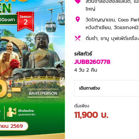
สวนจำลองฮอลแลนด์, เมือ
ใหญ่
วัดปัญญาเชน, Coco Park
หวังต้าเซียน, วัดแชกงหมิ
ติ่มซำ, ชาบู บุฟเฟ่ต์เครื่องด
4 ดาว
รหัสทัวร์
JUBB260778
4 วัน 2 คืน
เดินทางช่วง
เริ่มเพียง
11,900
บ.