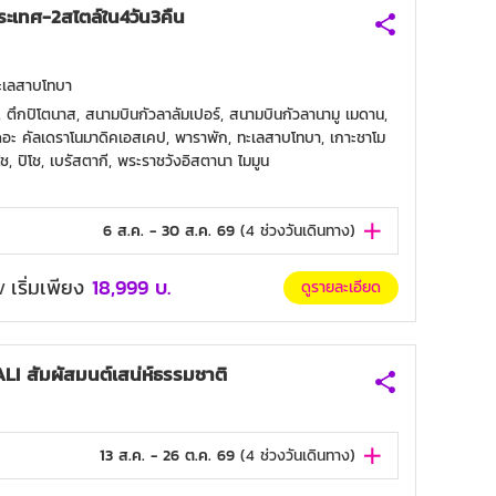
ระเทศ-2สไตล์ใน4วัน3คืน
ทะเลสาบโทบา
ด, ตึกปิโตนาส, สนามบินกัวลาลัมเปอร์, สนามบินกัวลานามู เมดาน,
 เดอะ คัลเดราโนมาดิคเอสเคป, พาราพัก, ทะเลสาบโทบา, เกาะชาโม
ิโช, ปิโช, เบรัสตากี, พระราชวังอิสตานา ไมมูน
6 ส.ค. - 30 ส.ค. 69
(
4
ช่วงวันเดินทาง)
เริ่มเพียง
18,999
บ.
ดูรายละเอียด
/
I สัมผัสมนต์เสน่ห์ธรรมชาติ
13 ส.ค. - 26 ต.ค. 69
(
4
ช่วงวันเดินทาง)