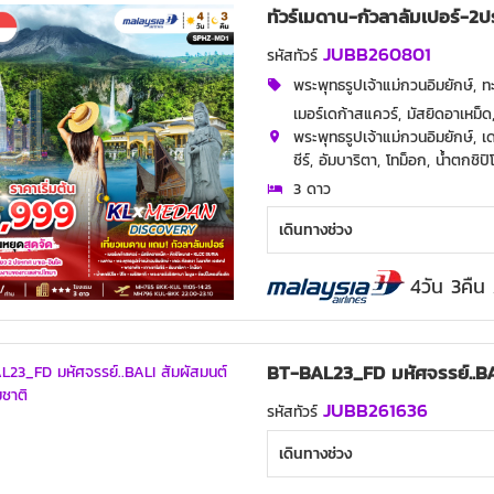
ทัวร์เมดาน-กัวลาลัมเปอร์-2ป
JUBB260801
รหัสทัวร์
พระพุทธรูปเจ้าแม่กวนอิมยักษ์, 
เมอร์เดก้าสแควร์, มัสยิดอาเหม็
พระพุทธรูปเจ้าแม่กวนอิมยักษ์,
ชีร์, อัมบาริตา, โทม็อก, น้ำตกชิป
3 ดาว
เดินทางช่วง
4วัน 3คืน
BT-BAL23_FD มหัศจรรย์..BAL
JUBB261636
รหัสทัวร์
เดินทางช่วง