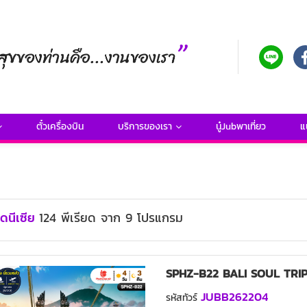
ตั๋วเครื่องบิน
บริการของเรา
นู๋Jubพาเที่ยว
แ
นโดนีเซีย
124
พีเรียด
จาก
9
โปรแกรม
SPHZ-B22 BALI SOUL TRI
JUBB262204
รหัสทัวร์