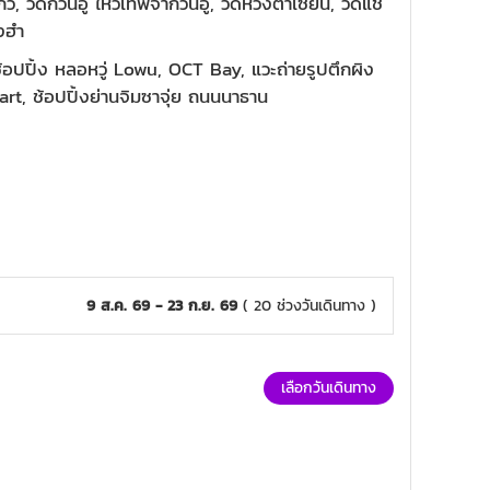
, วัดกวนอู ไหว้เทพจ้ากวนอู, วัดหวังต้าเซียน, วัดแช
งฮำ
อปปิ้ง หลอหวู่ Lowu, OCT Bay, แวะถ่ายรูปตึกผิง
rt, ช้อปปิ้งย่านจิมซาจุ่ย ถนนนาธาน
9 ส.ค. 69 - 23 ก.ย. 69
( 20 ช่วงวันเดินทาง )
เลือกวันเดินทาง