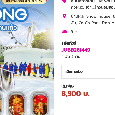
สัมผัสการเดินบนสะพานแก้ว
กงหมิว, เจ้าแม่กวนอิมฮอ
บ้านหิมะ Snow house, ช้
อัน, Co Co Park, Pop Ma
3 ดาว
รหัสทัวร์
JUBB261449
4 วัน 2 คืน
เดินทางช่วง
เริ่มเพียง
8,900
บ.