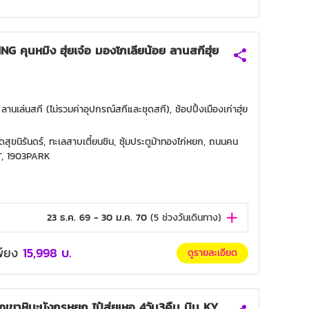
 คุนหมิง ฮุ่ยเจ๋อ มองโกเลียน้อย ลานสกีฮุ่ย
ลานเล่นสกี (ไม่รวมค่าอุปกรณ์สกีและชุดสกี), ช้อปปิ้งเมืองเก่าฮุ่ย
ดสุขนิรันดร์, ทะเลสาบเตี๋ยนชิน, ซุ้มประตูม้าทองไก่หยก, ถนนคน
T, 1903PARK
23 ธ.ค. 69 - 30 ม.ค. 70
(
5
ช่วงวันเดินทาง)
เพียง
15,998
บ.
ดูรายละเอียด
ูเขาหิมะมังกรหยก ไป๋สุ่ยเหอ 4วัน3คืน บิน KY