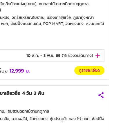
(มองโกเลียน้อยแห่งยูนนาน), ชมดอกไม้นานาชนิดตามฤดูกาล
)
มิง, จัตุรัสเหรียญโบราณ, เมืองเก่าฮุ่ยเจ๋อ, ภูเขาทุ่งหญ้า
ก่ หยก, ช้อปปิ้งถนนคนเดิน, POP MART, วัดหยวนทง, สวนดอกไม้
10 ส.ค. - 3 พ.ย. 69
(
16
ช่วงวันเดินทาง)
เพียง
12,999
บ.
ดูรายละเอียด
าเจียวจื่อ 4 วัน 3 คืน
อุทยาน), ชมสวนดอกไม้ตามฤดูกาล
นหมิง, สวนผลไม้, วัดหยวนทง, ซุ้มประตูม้า ทอง ไก่ หยก, ช้อปปิ้ง