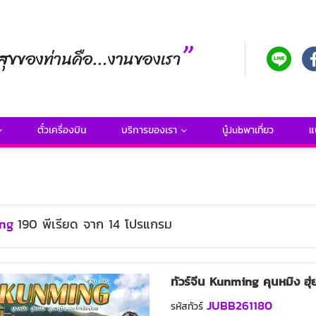
ตั๋วเครื่องบิน
บริการของเรา
นู๋Jubพาเที่ยว
แ
ing
190
พีเรียด
จาก
14
โปรแกรม
ทัวร์จีน Kunming คุนหมิง ฮุ่
JUBB261180
รหัสทัวร์