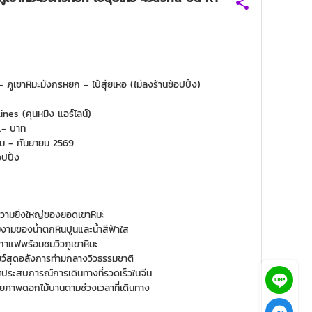
 - ภูเขาหิมะมังกรหยก - ไป๋สุ่ยเหอ (ไม่ลงร้านช้อปปิ้ง)
nes (คุนหมิง แอร์ไลน์)
9.- บาท
ม - กันยายน 2569
ปปิ้ง
ความยิ่งใหญ่ของยอดเขาหิมะ
มงามของน้ำตกหินปูนและน้ำสีฟ้าใส
กาแฟพร้อมชมวิวภูเขาหิมะ
ว์สุดอลังการท่ามกลางวิวธรรมชาติ
ัสประสบการณ์การเดินทางที่รวดเร็วในจีน
ยภาพดอกไม้บานตามช่วงเวลาที่เดินทาง