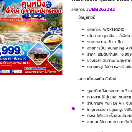
JUBB262292
รหัสทัวร์
ข้อมูลทัวร์
รหัสทัวร์: WDKMG010
เส้นทาง: คุนหมิง - ลี่เจียง
ระยะเวลา: 4 วัน 3 คืน
สายการบิน: Kunming Airli
ราคา: เริ่มต้นท่านละ 16,99
ช่วงเวลาเดินทาง: พฤษภาค
หมายเหตุ: ไม่มีการลงร้านช้อ
สถานที่ท่องเที่ยวไฮไลท์
ภูเขาหิมะมังกรหยก: ชมวิว
ทะเลสาบไป๋สุ่ยเหอ: ชมควา
ร้านกาแฟ Yun Di An: จิบ
Impression Lijiang: ชมโช
นั่งรถไฟความเร็วสูง: สัมผ
ชมดอกไม้ตามฤดูกาล: ทัศนี