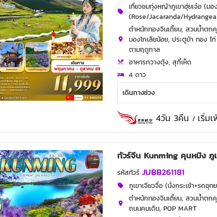
เที่ยวชมทุ่งหญ้าภูเขาฮุ่ยเจ๋อ 
(Rose/Jacaranda/Hydrangea
ตำหนักทองจินเตี้ยน, สวนน้ำตกคุนห
มองโกเลียน้อย, ประตูม้า ทอง ไ
ตามฤดูกาล
อาหารกวางตุ้ง, สุกี้เห็ด
4 ดาว
เดินทางช่วง
4วัน 3คืน
เริ่ม
/
ทัวร์จีน Kunming คุนหมิง ภูเข
JUBB261181
รหัสทัวร์
ภูเขาเจียวจื่อ (นั่งกระเช้า+รถ
ตำหนักทองจินเตี้ยน, สวนน้ำตกคุ
ถนนคนเดิน, POP MART