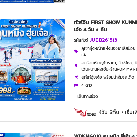
ทัวร์จีน FIRST SNOW KUNMING
เจ๋อ 4 วัน 3 คืน
JUBB261513
รหัสทัวร์
ภูเขาทุ่งหญ้าแห่งมองโกเลียน้อย, 
เจ๋อ
จตุรัสเหรียญโบราณ, วัดซีไหล, วั
เดินหนานผิงเจีย+ร้านPOP MAR
สุกี้ไก่ฮุ่ยเจ๋อ พร้อมน้ำจิ้มรสเด็ด
4 ดาว
เดินทางช่วง
4วัน 3คืน
เริ่ม
/
WDKMG010 คุนหมิง ลี่เจียง ภ