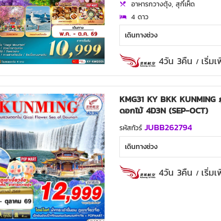
อาหารกวางตุ้ง, สุกี้เห็ด
4 ดาว
เดินทางช่วง
4วัน 3คืน
เริ่ม
/
KMG31 KY BKK KUNMING ภูเข
ดอกไม้ 4D3N (SEP-OCT)
JUBB262794
รหัสทัวร์
เดินทางช่วง
4วัน 3คืน
เริ่ม
/