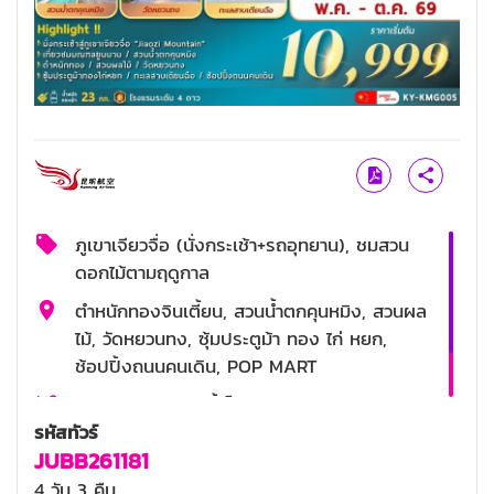
ภูเขาเจียวจื่อ (นั่งกระเช้า+รถอุทยาน), ชมสวน
ดอกไม้ตามฤดูกาล
ตำหนักทองจินเตี้ยน, สวนน้ำตกคุนหมิง, สวนผล
ไม้, วัดหยวนทง, ซุ้มประตูม้า ทอง ไก่ หยก,
ช้อปปิ้งถนนคนเดิน, POP MART
อาหารกวางตุ้ง, สุกี้เห็ด
รหัสทัวร์
4 ดาว
JUBB261181
4 วัน 3 คืน