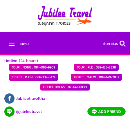
ใบอนุญาต 11/01023
ค้นหาทัวร์
Menu
Hotline
(24 hours)
TOUR : NONG :
084-088-9909
TOUR : PLE :
089-123-2338
TICKET : PHEN :
086-337-3474
TICKET : MAEW :
089-679-2857
OFFICE HOURS :
02-641-6800
Jubileetravelthai
@jubileetravel