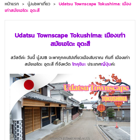
หน้าแรก
นู๋Jubพาเที่ยว
Udatsu Townscape Tokushima: เมือง
เก่าสมัยเอโดะ อุดะสึ
Udatsu Townscape Tokushima: เมืองเก่า
สมัยเอโดะ อุดะสึ
สวัสดีค่ะ วันนี้ นู๋JUB จะพาทุกคนไปเที่ยวเมืองโบราณ กันที่ เมืองเก่า
สมัยเอโดะ อุดะสึ ที่จังหวัด
โทคุชิมะ
ประเทศ
ญี่ปุ่น
ค่ะ