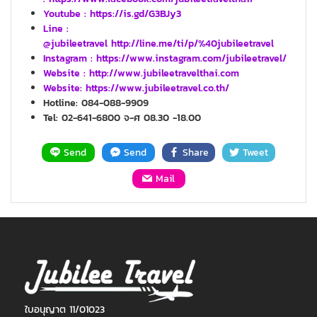
Youtube :
https://is.gd/G3BJy3
Line :
@jubileetravel http://line.me/ti/p/%40jubileetravel
Instagram : https://www.instagram.com/jubileetravel/
Website :
http://www.jubileetravelthai.com
Website:
https://www.jubileetravel.co.th/
Hotline: 084-088-9909
Tel: 02-641-6800 จ-ศ 08.30 -18.00
Send
Send
Share
Tweet
Mail
ใบอนุญาต 11/01023