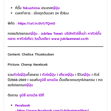
ที่ตั้ง
Tokushima
ประเทศ
ญี่ปุ่น
เวลาทำการ : เปิดทุกวันเวลา 24 ชั่วโมง
พิกัด :
https://url.in.th/UTQmO
กดชมโปรแกรม
ญี่ปุ่น
:
Ju
bilee Travel: บริษัททัวร์ชั้นนำ หาทัวร์ทั้ง
ตลาด หาทัวร์เที่ยว ในเว็บเดียว www.jubileetravel.co.th
Content: Chalisa Thuaksuban
Picture: Champ Naraksak
รวม
ทั
วร์
ญี่ปุ่น
ทั้งตลาด I
ทัวร์
ญี่ปุ่น
I
เที่ยวญี่ปุ่น
I รีวิว
ญี่ปุ่น
I ทัวร์
ปี2568-2569 I จองกับ
จูบิลี่ แทรเวิล
เว็บเดียวครบทุกโปรแกรม I กด
ชมโปรแกรม
ญี่ปุ่น
ติดตาม
จูบิลี่ แทรเวิล ได้ที่
Facebook
: https://www.facebook.com/jubileetravelthai/