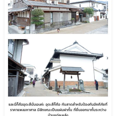
และนี่ก็คืออุดะสึนั่นเองค่ะ อุดะสึก็คือ กันสาดสำหรับป้องกันอัคคีภัยที่
ราคาแพงมหาศาล มีลักษณะเป็นแผ่นฝากั้น ที่ยื่นออกมากั้นระหว่าง
บ้านแต่ละหลัง