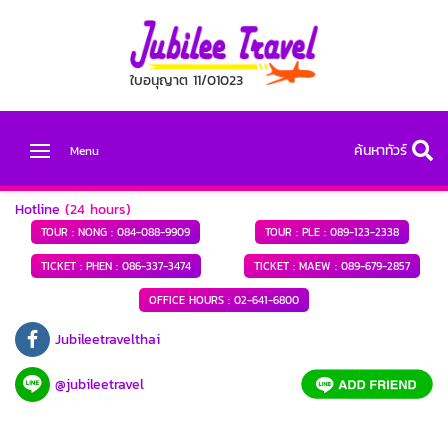
ใบอนุญาต 11/01023
ค้นหาทัวร์
Menu
Hotline
(24 hours)
TOUR : NONG :
084-088-9909
TOUR : PLE :
089-123-2338
TICKET : PHEN :
086-337-3474
TICKET : MAEW :
089-679-2857
OFFICE HOURS :
02-641-6800
Jubileetravelthai
@jubileetravel