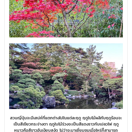
สวนญี่ปุ่นจะมีเสน่ห์ที่แตกต่างไปในแต่ละฤดู ฤดูใบไม้ผลิกับฤดูร้อนจะ
เป็นสีเขียวกระจ่างตา ฤดูใบไม้ร่วงจะเป็นสีแดงราวกับเปลวไฟ ฤดู
หนาวคือสีขาวอันเงียบสงัด ไม่ว่าจะมาเยี่ยมชมเมื่อไหร่ก็สามารถ