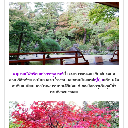
คฤหาสน์พักร้อนเก่าตระกูลไซโต้
นี้ เราสามารถลงไปเดินเล่นรอบๆ
สวนได้อีกด้วย จะยืนชมสระน้ำจากบนสะพานหินสไตล์
ญี่ปุ่น
แท้ๆ หรือ
จะเดินไปเยี่ยมมองป่าไผ่ในระยะใกล้ก็ย่อมได้ ขอให้ลองดูเดินดูให้ทั่ว
ตามที่ใจอยากเลย