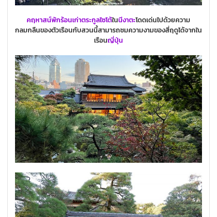
คฤหาสน์พักร้อนเก่าตระกูลไซโต้
ใน
นีงาตะ
โดดเด่นไปด้วยความ
กลมกลืนของตัวเรือนกับสวนนี้สามารถชมความงามของสี่ฤดูได้จากใน
เรือน
ญี่ปุ่น