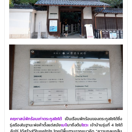
คฤหาสน์พักร้อนเก่าตระกูลไซโต้
เป็นเรือนพักร้อนของตระกูลไซโต้ซึ่ง
รุ่งเรืองในฐานะพ่อค้าตั้งแต่สมัย
เมจิ
มาถึงต้น
โชวะ
เจ้าบ้านรุ่นที่ 4 ไซโต้
คิจูโร่ ได้สร้างไว้ในยุคไทโช โดยมีพื้นฐานจากแนวคิด “ความกลมกลืน