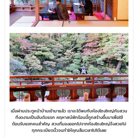
เมื่อผ่านประตูหน้าบ้านเข้ามาแล้ว เราจะได้พบกับห้องโถงใหญ่กับสวน
ที่งดงามเป็นอันดับแรก คฤหาสน์พักร้อนนี้ถูกสร้างขึ้นมาเพื่อใช้
ต้อนรับแขกคนสำคัญ สวนที่มองออกไปจากห้องโถงใหญ่จึงสวยไป
ทุกกระเบียดนิ้วจนทำให้คุณลืมเวลาไปได้เลย