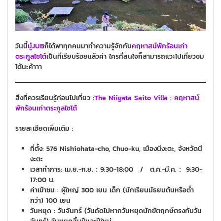
วันนี้
นู๋JUB
ก็ได้พาทุกคนมาทำความรู้จักกับ
คฤหาสน์พักร้อนเก่า
ตระกูลไซโต้
เป็นที่เรียบร้อยแล้วค่า ใครที่สนใจก็สามารถแวะไปเที่ยวชม
ได้นะค้าาา
สิ่งที่ควรเรียนรู้ก่อนไปเที่ยว :
The Niigata Saito Villa : คฤหาสน์
พักร้อนเก่าตระกูลไซโต้
รายละเอียดเพิ่มเติม :
ที่ตั้ง: 576 Nishiohata-cho, Chuo-ku, เมืองนีงะตะ, จังหวัดนี
งะตะ
เวลาทำการ:
เม.ย.-ก.ย.：9:30-18:00 / ต.ค.-มี.ค.： 9:30-
17:00 น.
ค่าเข้าชม
:
ผู้ใหญ่ 300 เยน เด็ก (นักเรียนมัธยมต้นหรือต่ำ
กว่า) 100 เยน
วันหยุด : วันจันทร์ (วันถัดไปหากวันหยุดนักขัตฤกษ์ตรงกับวัน