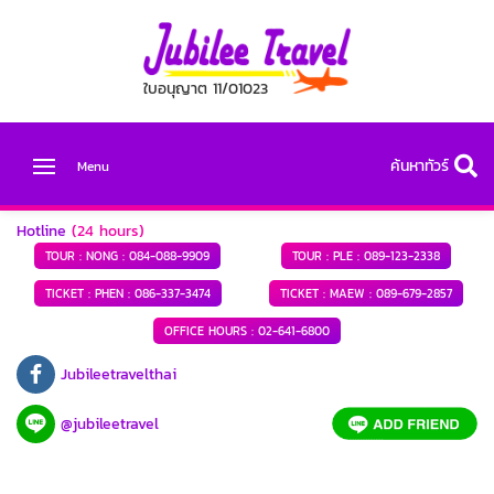
ใบอนุญาต 11/01023
ค้นหาทัวร์
Menu
Hotline
(24 hours)
TOUR : NONG :
084-088-9909
TOUR : PLE :
089-123-2338
TICKET : PHEN :
086-337-3474
TICKET : MAEW :
089-679-2857
OFFICE HOURS :
02-641-6800
Jubileetravelthai
@jubileetravel