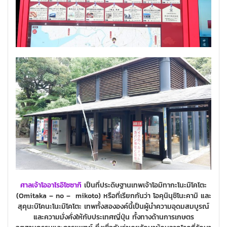
ศาลเจ้าโออาไรอิโซซากิ
เป็นที่ประดิษฐานเทพเจ้าโอมิทากะโนะมิโคโตะ
(Omitaka – no – mikoto) หรือที่เรียกกันว่า โอคุนินุชิโนะคามิ และ
สุคุนะบิโคนะโนะมิโคโตะ เทพทั้งสององค์นี้เป็นผู้นำความอุดมสมบูรณ์
และความมั่งคั่งให้กับประเทศญี่ปุ่น ทั้งทางด้านการเกษตร