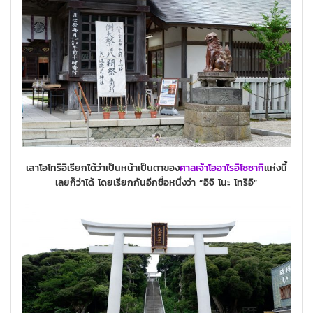
เสาโอโทริอิเรียกได้ว่าเป็นหน้าเป็นตาของ
ศาลเจ้าโออาไรอิโซซากิ
แห่งนี้
เลยก็ว่าได้ โดยเรียกกันอีกชื่อหนึ่งว่า “อิจิ โนะ โทริอิ”