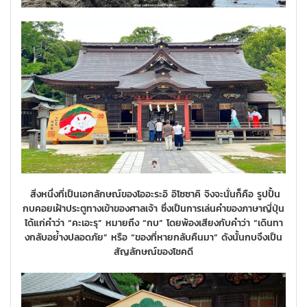
สิ่งหนึ่งที่เป็นเอกลักษณ์ของโออะระอิ อิโซซาคิ จิงจะนั่นก็คือ รูปปั้น
กบคอยเฝ้าประตูทางเข้าของศาลเจ้า ซึ่งเป็นการเล่นคำของภาษาญี่ปุ่น
ได้แก่คำว่า “คะเอะรุ” หมายถึง “กบ” โดยพ้องเสียงกับคำว่า “เดินทา
งกลับอย่้างปลอดภัย” หรือ “ของที่หายกลับคืนมา” ดังนั้นกบจึงเป็น
สัญลักษณ์ของโชคดี