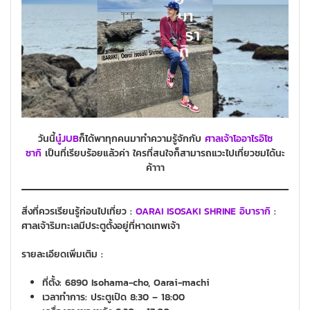
วันนี้
นู๋JUB
ก็ได้พาทุกคนมาทำความรู้จักกับ
ศาลเจ้าโออาไรอิโซ
ซากิ
เป็นที่เรียบร้อยแล้วค่า ใครที่สนใจก็สามารถแวะไปเที่ยวชมได้นะ
ค้าาา
สิ่งที่ควรเรียนรู้ก่อนไปเที่ยว :
OARAI ISOSAKI SHRINE อิบารากิ
:
ศาลเจ้าริมทะเลมีประตูตั้งอยู่ที่หาดเทพเจ้า
รายละเอียดเพิ่มเติม :
ที่ตั้ง: 6890 Isohama-cho, Oarai-machi
เวลาทำการ: ประตูเปิด 8:30 – 18:00