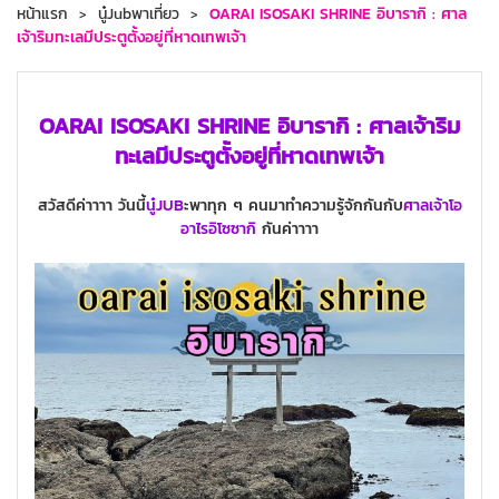
หน้าแรก
นู๋Jubพาเที่ยว
OARAI ISOSAKI SHRINE อิบารากิ : ศาล
เจ้าริมทะเลมีประตูตั้งอยู่ที่หาดเทพเจ้า
OARAI ISOSAKI SHRINE อิบารากิ : ศาลเจ้าริม
ทะเลมีประตูตั้งอยู่ที่หาดเทพเจ้า
สวัสดีค่าาาา วันนี้
นู๋JUB
ะพาทุก ๆ คนมาทำความรู้จักกันกับ
ศาลเจ้าโอ
อาไรอิโซซากิ
กันค่าาาา