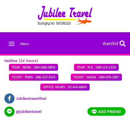
ใบอนุญาต 11/01023
ค้นหาทัวร์
Menu
Hotline
(24 hours)
TOUR : NONG :
084-088-9909
TOUR : PLE :
089-123-2338
TICKET : PHEN :
086-337-3474
TICKET : MAEW :
089-679-2857
OFFICE HOURS :
02-641-6800
Jubileetravelthai
@jubileetravel