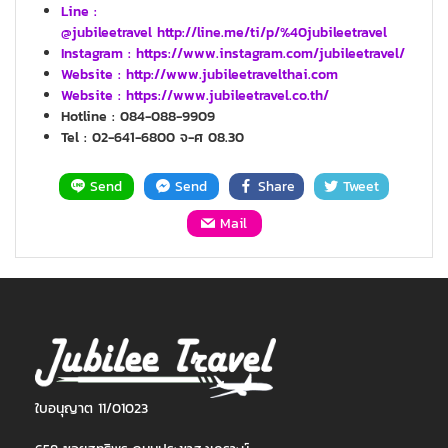
Line :
@jubileetravel http://line.me/ti/p/%40jubileetravel
Instagram : https://www.instagram.com/jubileetravel/
Website :
http://www.jubileetravelthai.com
Website :
https://www.jubileetravel.co.th/
Hotline : 084-088-9909
Tel : 02-641-6800 จ-ศ 08.30
Send
Send
Share
Tweet
Mail
ใบอนุญาต 11/01023