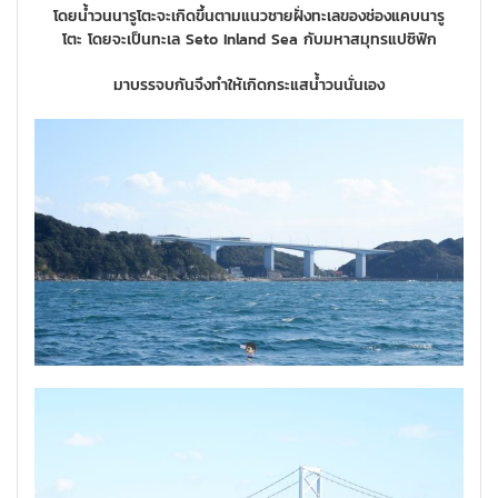
โดยน้ำวนนารูโตะจะเกิดขึ้นตามแนวชายฝั่งทะเลของช่องแคบนารู
โตะ โดยจะเป็นทะเล Seto Inland Sea กับมหาสมุทรแปซิฟิก
มาบรรจบกันจึงทำให้เกิดกระแสน้ำวนนั่นเอง