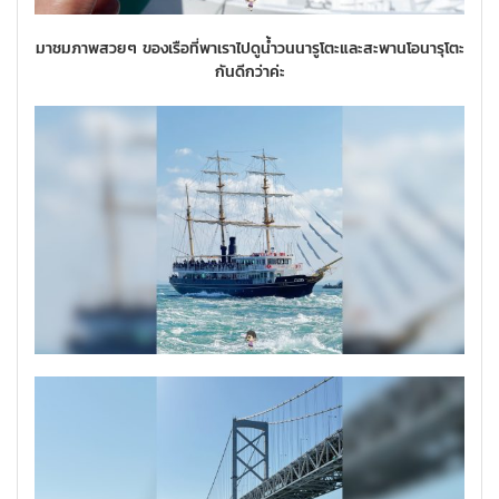
มาชมภาพสวยๆ ของเรือที่พาเราไปดูน้ำวนนารูโตะและสะพานโอนารุโตะ
กันดีกว่าค่ะ