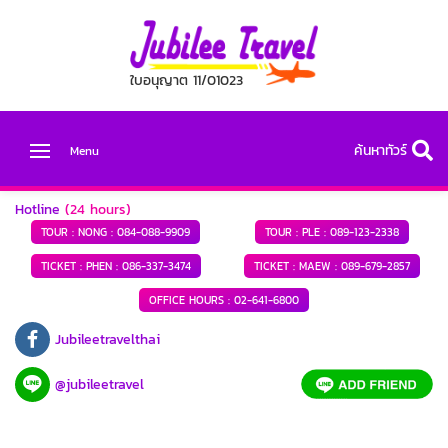
ใบอนุญาต 11/01023
ค้นหาทัวร์
Menu
Hotline
(24 hours)
TOUR : NONG :
084-088-9909
TOUR : PLE :
089-123-2338
TICKET : PHEN :
086-337-3474
TICKET : MAEW :
089-679-2857
OFFICE HOURS :
02-641-6800
Jubileetravelthai
@jubileetravel