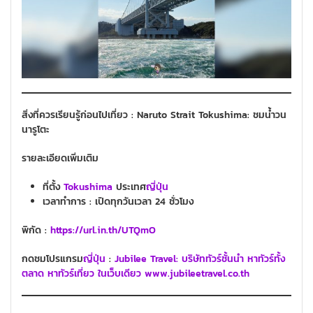
สิ่งที่ควรเรียนรู้ก่อนไปเที่ยว : Naruto Strait Tokushima: ชมน้ำวน
นารูโตะ
รายละเอียดเพิ่มเติม
ที่ตั้ง
Tokushima
ประเทศ
ญี่ปุ่น
เวลาทำการ : เปิดทุกวันเวลา 24 ชั่วโมง
พิกัด :
https://url.in.th/UTQmO
กดชมโปรแกรม
ญี่ปุ่น
:
Ju
bilee Travel: บริษัททัวร์ชั้นนำ หาทัวร์ทั้ง
ตลาด หาทัวร์เที่ยว ในเว็บเดียว www.jubileetravel.co.th