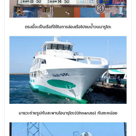
ตรงนี้จะเป็นเรือที่ใช้ในการล่องเรือไปชมน้ำวนนารูโตะ
มาแวะถ่ายรูปกับสะพานโอนารุโตะ(Ohnaruto) กันซะหน่อย