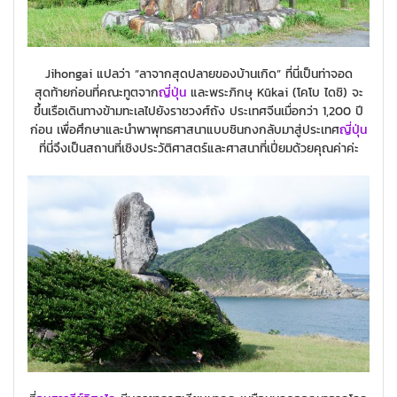
Jihongai แปลว่า “ลาจากสุดปลายของบ้านเกิด” ที่นี่เป็นท่าจอด
สุดท้ายก่อนที่คณะทูตจาก
ญี่ปุ่น
และพระภิกษุ Kūkai (โคโบ ไดชิ) จะ
ขึ้นเรือเดินทางข้ามทะเลไปยังราชวงศ์ถัง ประเทศจีนเมื่อกว่า 1,200 ปี
ก่อน เพื่อศึกษาและนำพาพุทธศาสนาแบบชินกงกลับมาสู่ประเทศ
ญี่ปุ่น
ที่นี่จึงเป็นสถานที่เชิงประวัติศาสตร์และศาสนาที่เปี่ยมด้วยคุณค่าค่ะ