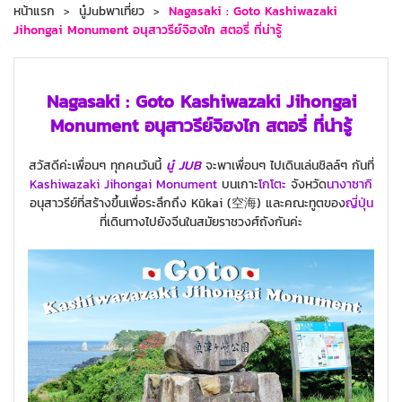
หน้าแรก
นู๋Jubพาเที่ยว
Nagasaki : Goto Kashiwazaki
Jihongai Monument อนุสาวรีย์จิฮงไก สตอรี่ ที่น่ารู้
Nagasaki : Goto Kashiwazaki Jihongai
Monument อนุสาวรีย์จิฮงไก สตอรี่ ที่น่ารู้
สวัสดีค่ะเพื่อนๆ ทุกคนวันนี้
นู๋ JUB
จะพาเพื่อนๆ ไปเดินเล่นชิลล์ๆ กันที่
Kashiwazaki Jihongai Monument
บนเกาะ
โกโตะ
จังหวัด
นางาซากิ
อนุสาวรีย์ที่สร้างขึ้นเพื่อระลึกถึง Kūkai (空海) และคณะทูตของ
ญี่ปุ่น
ที่เดินทางไปยังจีนในสมัยราชวงศ์ถังกันค่ะ