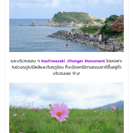
และบริเวณรอบ ๆ
Kashiwazaki Jihongai Monument
โดยเฉพาะ
ในช่วงฤดูใบไม้ผลิและต้นฤดูร้อน ก็จะมีดอกไม้ตามธรรมชาติขึ้นอยู่ทั่ว
บริเวณเลย 🌸🌿