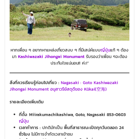
หากเพื่อน ๆ อยากหาแหล่งเที่ยวสงบ ๆ ที่มีเสน่ห์แบบ
ญี่ปุ่น
แท้ ๆ ต้อง
มา
Kashiwazaki Jihongai Monument
รับรองว่าเพื่อน ๆจะต้อง
ประทับใจแน่นอน!! ค่ะ!”
สิ่งที่ควรเรียนรู้ก่อนไปเที่ยว :
Nagasaki : Goto Kashiwazaki
Jihongai Monument อนุสาวรีย์สดุดีของ Kūkai(空海)
รายละเอียดเพิ่มเติม
ที่ตั้ง
:
Miirakumachikashiwa, Goto, Nagasaki 853-0603
ญี่ปุ่น
เวลาทำการ :
ปกติมักเป็น
พื้นที่สาธารณะเปิดทุกวันตลอด 24
ชั่วโมง
ไม่มีการจำกัดเวลาเข้าชม