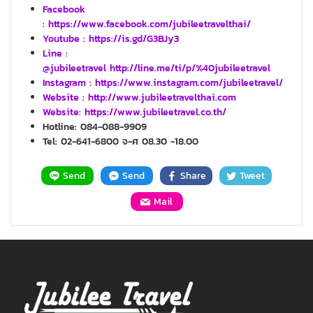
Facebook
: https://www.facebook.com/jubileetravelthai/
Youtube :
https://is.gd/G3BJy3
Line :
@jubileetravel http://line.me/ti/p/%40jubileetravel
Instagram : https://www.instagram.com/jubileetravel/
Website :
http://www.jubileetravelthai.com
Website:
https://www.jubileetravel.co.th/
Hotline: 084-088-9909
Tel: 02-641-6800 จ-ศ 08.30 -18.00
Send
Send
Share
Tweet
Mail