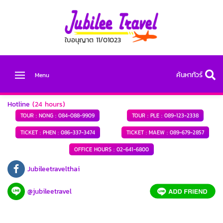
ใบอนุญาต 11/01023
ค้นหาทัวร์
Menu
Hotline
(24 hours)
TOUR : NONG :
084-088-9909
TOUR : PLE :
089-123-2338
TICKET : PHEN :
086-337-3474
TICKET : MAEW :
089-679-2857
OFFICE HOURS :
02-641-6800
Jubileetravelthai
@jubileetravel