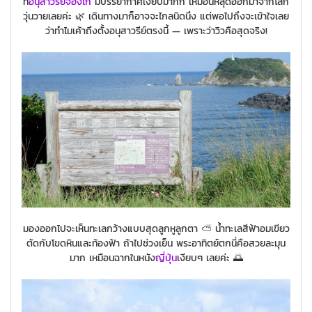
ที่
อนุสาวรีย์จิฮงไก
มีบรรยากาศเงียบมากก เหมือนหลุดออกมาจากโลก
วุ่นวายเลยค่ะ 🌿 เดินทางมาก็อาจจะไกลนิดนึง แต่พอไปถึงจะเข้าใจเลย
ว่าทำไมเค้าถึงตั้งอนุสาวรีย์ตรงนี้ — เพราะว่าวิวคือสุดจริง!
มองออกไปจะเห็นทะเลกว้างแบบสุดลูกหูลูกตา ⛅ น้ำทะเลสีฟ้าอมเขียว
ตัดกับโขดหินและท้องฟ้า ถ้าไปช่วงเย็น พระอาทิตย์ตกนี่คือสวยละมุน
มาก เหมือนฉากในหนัง
ญี่ปุ่น
เงียบๆ เลยค่ะ 🌅