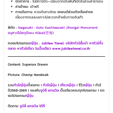
ปิดทำการ :
ไม่มีการปิด—เนื่องจากเป็นพื้นที่เปิดในสวนสาธารณะ
ค่าเข้าชม:
เข้าฟรี
การเดินทาง:
ควรเดินทางโดย
รถยนต์ส่วนตัวหรือเช่ารถ
เนื่องจากถนนบนเกาะไม่สะดวกสำหรับการเดินเท้า
พิกัด :
Nagasaki : Goto Kashiwazaki Jihongai Monument
อนุสาวรีย์สดุดีของ Kūkai(空海)
กดชมโปรแกรม
ญี่ปุ่น
:
Ju
bilee Travel: บริษัททัวร์ชั้นนำ หาทัวร์ทั้ง
ตลาด หาทัวร์เที่ยว ในเว็บเดียว www.jubileetravel.co.th
Content: Supansa Dream
Picture: Champ Naraksak
รวม
ทั
วร์
ญี่ปุ่น
ทั้งตลาด I
ทัวร์
ญี่ปุ่น
I
เที่ยวญี่ปุ่น
I รีวิว
ญี่ปุ่น
I ทัวร์
ปี2568-2569 I จองกับ
จูบิลี่ แทรเวิล
เว็บเดียวครบทุกโปรแกรม I กด
ชมโปรแกรม
ญี่ปุ่น
ติดตาม
จูบิลี่ แทรเวิล ได้ที่