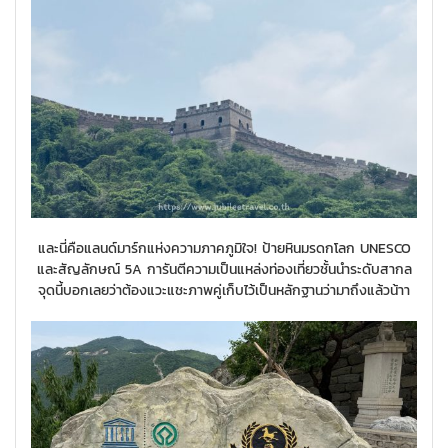
และนี่คือแลนด์มาร์กแห่งความภาคภูมิใจ! ป้ายหินมรดกโลก UNESCO
และสัญลักษณ์ 5A การันตีความเป็นแหล่งท่องเที่ยวชั้นนำระดับสากล
จุดนี้บอกเลยว่าต้องแวะแชะภาพคู่เก็บไว้เป็นหลักฐานว่ามาถึงแล้วน้าา