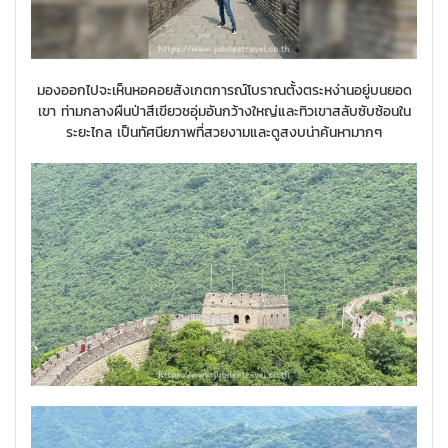
มองออกไปจะเห็นหอคอยสังเกตการณ์โบราณตั้งตระหง่านอยู่บนยอด
เขา ท่ามกลางผืนป่าสีเขียวชอุ่มอันกว้างใหญ่และทิวเขาสลับซับซ้อนใน
ระยะไกล เป็นทัศนียภาพที่สวยงามและดูสงบน่าค้นหามากๆ