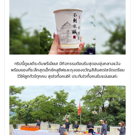
ทริปนี้ดูแลดีระดับพรีเมียม! มีกิจกรรมต้อนรับสุดอบอุ่นกลางแจ้ง
พร้อมของที่ระลึกสุดเอ็กซ์คลูซีฟและถุงของขวัญสีส้มสดใสจัดเตรียม
ไว้ให้ลูกทัวร์ทุกคน สุขใจทั้งคนให้ ประทับใจทั้งคนรับแน่นอนค่ะ