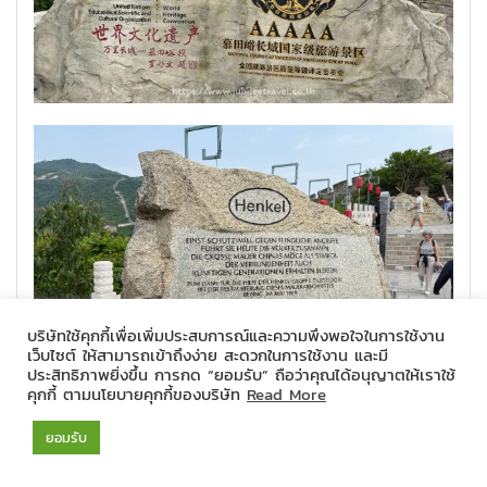
บริษัทใช้คุกกี้เพื่อเพิ่มประสบการณ์และความพึงพอใจในการใช้งาน
เว็บไซต์ ให้สามารถเข้าถึงง่าย สะดวกในการใช้งาน และมี
ประสิทธิภาพยิ่งขึ้น การกด “ยอมรับ” ถือว่าคุณได้อนุญาตให้เราใช้
คุกกี้ ตามนโยบายคุกกี้ของบริษัท
Read More
หมดห่วงเรื่องความเหนื่อยเลยครับ ทริปนี้เรามีกระเช้าลอยฟ้า (Cable
Car) ดีไซน์โมเดิร์นสีส้มสดใส นั่งสบายๆ พาลอยละล่องขึ้น-ลงเขา
ยอมรับ
พร้อมชมวิวมุมสูงสูดอากาศบริสุทธิ์กันแบบชิลๆ