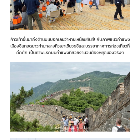
ก้าวเท้าขึ้นมาถึงด้านบนบอกเลยว่าหายเหนื่อยทันที! กับภาพแนวกำแพง
เมืองจีนทอดยาวท่ามกลางทิวเขาเขียวขจีและบรรยากาศการท่องเที่ยวที่
คึกคัก เป็นภาพแรกบนกำแพงที่สวยงามจนต้องหยุดมองจริงๆ