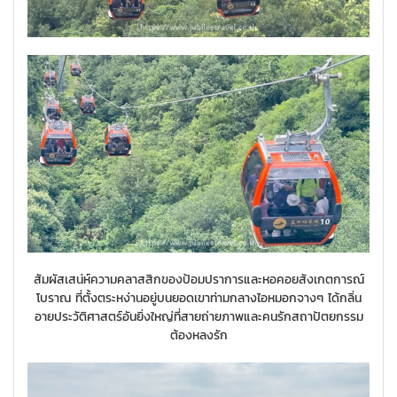
สัมผัสเสน่ห์ความคลาสสิกของป้อมปราการและหอคอยสังเกตการณ์
โบราณ ที่ตั้งตระหง่านอยู่บนยอดเขาท่ามกลางไอหมอกจางๆ ได้กลิ่น
อายประวัติศาสตร์อันยิ่งใหญ่ที่สายถ่ายภาพและคนรักสถาปัตยกรรม
ต้องหลงรัก