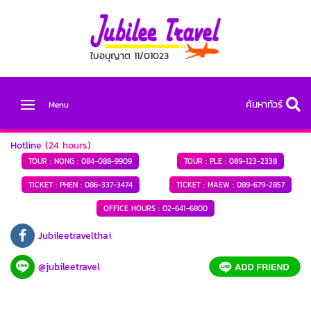
ใบอนุญาต 11/01023
ค้นหาทัวร์
Menu
Hotline
(24 hours)
TOUR : NONG :
084-088-9909
TOUR : PLE :
089-123-2338
TICKET : PHEN :
086-337-3474
TICKET : MAEW :
089-679-2857
OFFICE HOURS :
02-641-6800
Jubileetravelthai
@jubileetravel