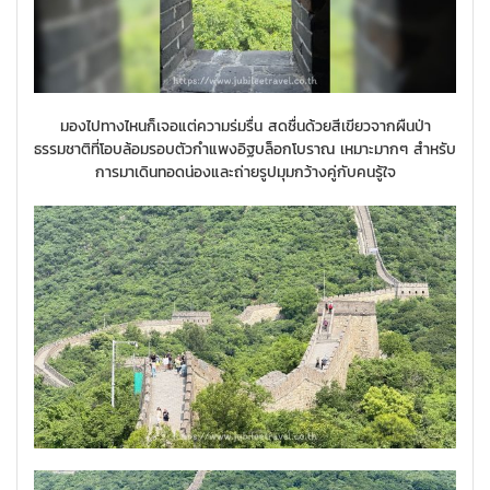
มองไปทางไหนก็เจอแต่ความร่มรื่น สดชื่นด้วยสีเขียวจากผืนป่า
ธรรมชาติที่โอบล้อมรอบตัวกำแพงอิฐบล็อกโบราณ เหมาะมากๆ สำหรับ
การมาเดินทอดน่องและถ่ายรูปมุมกว้างคู่กับคนรู้ใจ