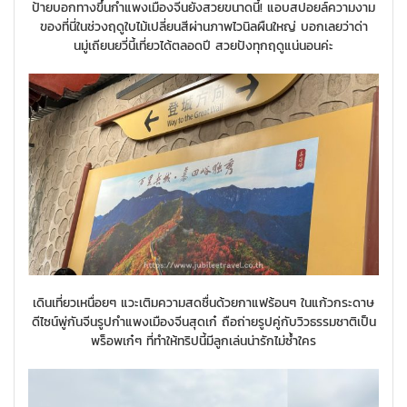
ป้ายบอกทางขึ้นกำแพงเมืองจีนยังสวยขนาดนี้! แอบสปอยล์ความงาม
ของที่นี่ในช่วงฤดูใบไม้เปลี่ยนสีผ่านภาพไวนิลผืนใหญ่ บอกเลยว่าด่า
นมู่เถียนยวี่นี้เที่ยวได้ตลอดปี สวยปังทุกฤดูแน่นอนค่ะ
เดินเที่ยวเหนื่อยๆ แวะเติมความสดชื่นด้วยกาแฟร้อนๆ ในแก้วกระดาษ
ดีไซน์พู่กันจีนรูปกำแพงเมืองจีนสุดเก๋ ถือถ่ายรูปคู่กับวิวธรรมชาติเป็น
พร็อพเก๋ๆ ที่ทำให้ทริปนี้มีลูกเล่นน่ารักไม่ซ้ำใคร