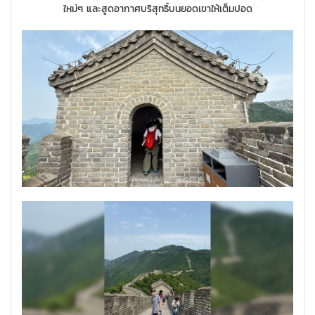
ใหม่ๆ และสูดอากาศบริสุทธิ์บนยอดเขาให้เต็มปอด