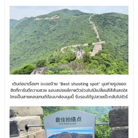
เดินต่อมาเรื่อยๆ จะเจอป้าย “Best shooting spot” มุมถ่ายรูปยอด
ฮิตที่การันตีความสวย แอบสปอยล์ภาพวิวช่วงใบไม้เปลี่ยนสีสีสันสดใส
ใครเป็นสายคอนเทนต์ต้องมาส่องมุมนี้ รับรองได้รูปสวยเป๊ะกลับไปชัวร์