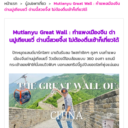
หน้าแรก
นู๋Jubพาเที่ยว
Mutianyu Great Wall : กำแพงเมืองจีน
ด่านมู่เถียนยวี่ ด่านนี้สวยจึ้ง! ไม่ต้องตื่นเช้าก็เที่ยวได้
Mutianyu Great Wall : กำแพงเมืองจีน ด่า
นมู่เถียนยวี่ ด่านนี้สวยจึ้ง! ไม่ต้องตื่นเช้าก็เที่ยวได้
ปักหมุดแลนด์มาร์กโลก! มาเดินรับลม โพสท่าชิคๆ คูลๆ บนกำแพง
เมืองจีนด่านมู่เถียนยวี่ วิวเขียวขจีโอบล้อมแบบ 360 องศา แถมมี
กระเช้าลอยฟ้าให้นั่งชมวิวฟินๆ บอกเลยทริปนี้รูปปังยอดไลก์พุ่งแน่นอน