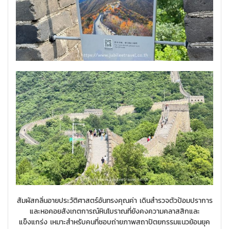
สัมผัสกลิ่นอายประวัติศาสตร์อันทรงคุณค่า เดินสำรวจตัวป้อมปราการ
และหอคอยสังเกตการณ์หินโบราณที่ยังคงความคลาสสิกและ
แข็งแกร่ง เหมาะสำหรับคนที่ชอบถ่ายภาพสถาปัตยกรรมแนวย้อนยุค