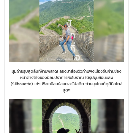
มุมถ่ายรูปสุดลับที่ห้ามพลาด! ลองมาส่องวิวกำแพงเมืองจีนผ่านช่อง
หน้าต่างโค้งของป้อมปราการหินโบราณ ได้รูปมุมย้อนแสง
(Silhouette) เท่ๆ ฟีลเหมือนย้อนเวลาไปอดีต ถ่ายมุมไหนก็ดูดีมีสไตล์
สุดๆ