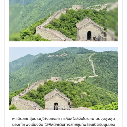
พาเดินลอดซุ้มประตูโค้งของอาคารหินสไตล์จีนโบราณ บนจุดสูงสุด
ของกำแพงเมืองจีน ได้ฟีลนักเดินทางสายลุยที่พร้อมเปิดรับมุมมอง