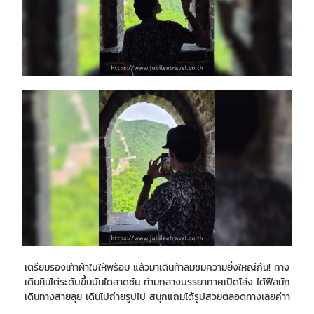
เตรียมรองเท้าผ้าใบให้พร้อม แล้วมาเดินท้าลมชมความยิ่งใหญ่กัน! ทาง
เดินหินไต่ระดับขึ้นบันไดลาดชัน ท่ามกลางบรรยากาศเปิดโล่ง ได้ฟีลนัก
เดินทางสายลุย เดินไปถ่ายรูปไป สนุกแถมได้รูปสวยตลอดทางเลยค่าา