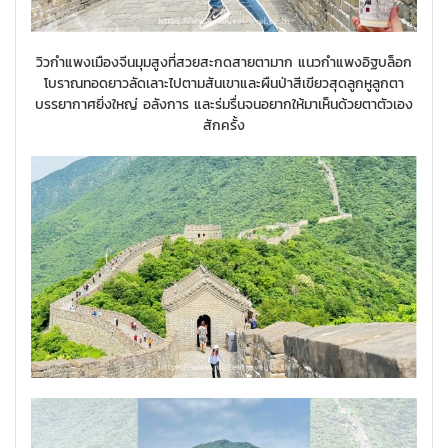
วิวกำแพงเมืองจีนมุมสูงที่สวยสะกดสายตามาก แนวกำแพงอิฐบล็อก
โบราณทอดยาวลัดเลาะไปตามสันเขาและผืนป่าสีเขียวสุดลูกหูลูกตา
บรรยากาศยิ่งใหญ่ อลังการ และร่มรื่นจนอยากให้มาเห็นด้วยตาตัวเอง
สักครั้ง