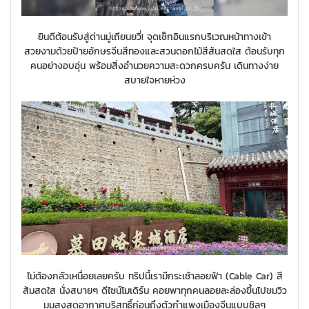
ยินดีต้อนรับสู่ด่านมู่เถียนยวี่! จุดเช็กอินแรกบริเวณหน้าทางเข้า
สวยงามด้วยป้ายอักษรจีนสีทองและสวนดอกไม้สีสันสดใส ต้อนรับทุก
คนอย่างอบอุ่น พร้อมสิ่งอำนวยความสะดวกครบครัน เดินทางง่าย
สบายใจหายห่วง
ไม่ต้องกลัวเหนื่อยเลยครับ ทริปนี้เรามีกระเช้าลอยฟ้า (Cable Car) สี
ส้มสดใส นั่งสบายๆ ดีไซน์โมเดิร์น คอยพาทุกคนลอยละล่องขึ้นไปชมวิว
มุมสูงสูดอากาศบริสุทธิ์ก่อนถึงตัวกำแพงเมืองจีนแบบชิลๆ