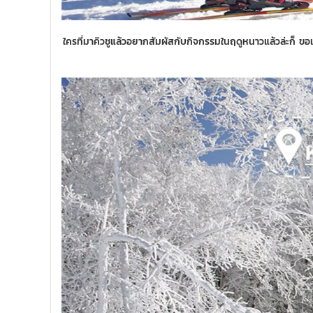
ใครที่มาคิวชูแล้วอยากสัมผัสกับกิจกรรมในฤดูหนาวแล้วล่ะก็ ขอแนะนำ