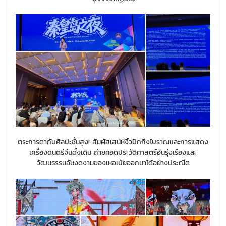
ตระการตากับศิลปะชั้นสูง! สัมผัสเสน่ห์งิ้วปักกิ่งโบราณและการแสดง
เครื่องดนตรีจีนดั้งเดิม ถ่ายทอดประวัติศาสตร์อันรุ่งเรืองและ
วัฒนธรรมอันงดงามของเหอเป่ยออกมาได้อย่างประณีต