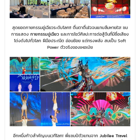
สุดยอดกายกรรมอู่เฉียวระดับโลก!! ตื่นตาตื่นใจจนแทบลืมหายใจ! ชม
การแสดง
กายกรรมอู่เฉียว
และการโชว์ศิลปะการต่อสู้จีนที่มีชื่อเสียง
โด่งดังไปทั่วโลก ฝีมือประณีต อ่อนช้อย แต่ทรงพลัง สมเป็น Soft
Power ตัวจริงของเหอเป่ย
อีกหนึ่งก้าวสำคัญบนเวทีโลก! พี่แชมป์ตัวแทนจาก
Jubilee Travel