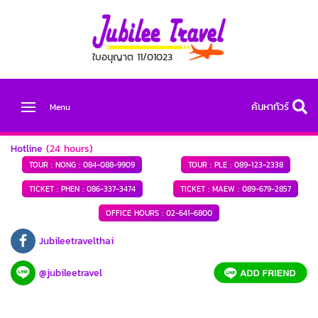
ใบอนุญาต 11/01023
ค้นหาทัวร์
Menu
Hotline
(24 hours)
TOUR : NONG :
084-088-9909
TOUR : PLE :
089-123-2338
TICKET : PHEN :
086-337-3474
TICKET : MAEW :
089-679-2857
OFFICE HOURS :
02-641-6800
Jubileetravelthai
@jubileetravel