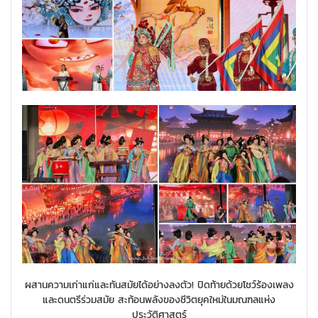
ผสานความเก่าแก่และทันสมัยได้อย่างลงตัว! ปิดท้ายด้วยโชว์ร้องเพลง
และดนตรีร่วมสมัย สะท้อนพลังของชีวิตยุคใหม่ในมณฑลแห่ง
ประวัติศาสตร์