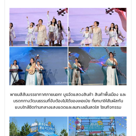
พาชมสีสันบรรยากาศภายนอก! บูธจัดแสดงสินค้า สินค้าพื้นเมือง และ
มรดกทางวัฒนธรรมที่จับต้องไม่ได้ของเหอเป่ย ที่ยกมาให้สัมผัสกัน
แบบใกล้ชิดท่ามกลางแสงแดดและลมทะเลอันสดใส โซนกิจกรรม