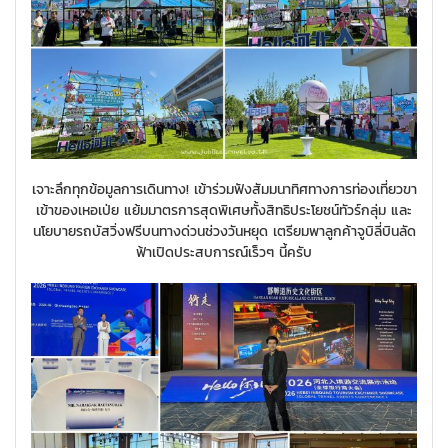
เจาะลึกทุกข้อมูลการเดินทาง! เข้าร่วมฟังสัมมนาทิศทางการท่องเที่ยวขา
เข้าของเหอเป่ย แย้มมาตรการสุดพิเศษทั้งสิทธิประโยชน์ทัวร์กลุ่ม และ
นโยบายรถบัสวิ่งฟรีบนทางด่วนช่วงวันหยุด เตรียมพาลูกค้าจูบิลี่บินลัด
ฟ้าเปิดประสบการณ์เร็วๆ นี้ครับ