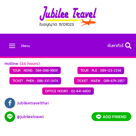
ใบอนุญาต 11/01023
ค้นหาทัวร์
Menu
Hotline
(24 hours)
TOUR : NONG :
084-088-9909
TOUR : PLE :
089-123-2338
TICKET : PHEN :
086-337-3474
TICKET : MAEW :
089-679-2857
OFFICE HOURS :
02-641-6800
Jubileetravelthai
@jubileetravel