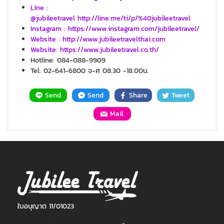
Line :
@jubileetravel http://line.me/ti/p/%40jubileetravel
Instagram : https://www.instagram.com/jubileetravel/
Website : http://www.jubileetravelthai.com
Website:
https://www.jubileetravel.co.th/
Hotline: 084-088-9909
Tel: 02-641-6800 จ-ศ 08.30 -18.00น.
Send
Send
Share
Tweet
Mail
ใบอนุญาต 11/01023