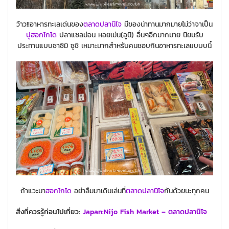
ว้าว!!อาหารทะเลเด่นของ
ตลาดปลานิโจ
มีของน่าทานมากมายไม่ว่าจาเป็น
ปูฮอกไกโด
ปลาแซลม่อน หอยเม่น(อูนิ) อื่นๆอีกมากมาย นิยมรับ
ประทานแบบซาซิมิ ซูชิ เหมาะมากสำหรับคนชอบกินอาหารทะเลแบบบนี้
ถ้าแวะมา
ฮอกไกโด
อย่าลืมมาเดินเล่นที่
ตลาดปลานิโจ
กันด้วยนะทุกคน
สิ่งที่ควรรู้ก่อนไปเที่ยว:
Japan:Nijo Fish Market – ตลาดปลานิโจ