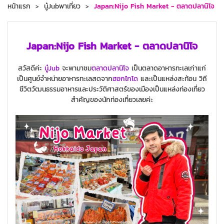
หน้าแรก
นู๋Jubพาเที่ยว
Japan:Nijo Fish Market - ตลาดปลานิโจ
Japan:Nijo Fish Market - ตลาดปลานิโจ
สวัสดีค่ะ
นู๋Jub
จะพามาชม
ตลาดปลานิโจ
เป็นตลาดอาหารทะเลเก่าแก่
เป็นศูนย์จำหน่ายอาหารทะเลสดจาก
ฮอกไกโด
และเป็นแหล่งสะท้อน วิถี
ชีวิตวัฒนธรรมอาหารและประวัติศาสตร์ของเมืองเป็นแหล่งท่องเที่ยว
สำคัญของนักท่องเที่ยวเลยค่ะ