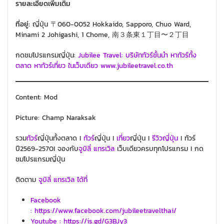
รายละเอียดเพิ่มเติม
ที่อยู่:
ญี่ปุ่น 〒060-0052 Hokkaido, Sapporo, Chuo Ward,
Minami 2 Johigashi, 1 Chome, 南３条東１丁目〜２丁目
กดชมโปรแกรมญี่ปุ่น:
Jubilee Travel: บริษัททัวร์ชั้นนำ หาทัวร์ทั้ง
ตลาด หาทัวร์เที่ยว ในเว็บเดียว www.jubileetravel.co.th
Content: Mod
Picture: Champ Naraksak
รวม
ทัวร์
ญี่ปุ่นทั้งตลาด I
ทัวร์
ญี่ปุ่น I
เที่ยว
ญี่ปุ่น
I
รีวิวญี่ปุ่น
I ทัวร์
ปี2569-2570I จองกับ
จูบิลี่ แทรเวิล
เว็บเดียวครบทุกโปรแกรม I กด
ชมโปรแกรมญี่ปุ่น
ติดตาม
จูบิลี่ แทรเวิล ได้ที่
Facebook
: https://www.facebook.com/jubileetravelthai/
Youtube :
https://is.gd/G3BJy3