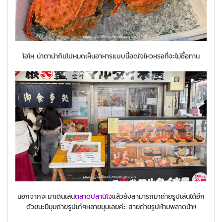
โอโห น่าตาน่ากินไปหมดเห็นอาหารแบบนี้อดใจไหวหรอที่จะไม่ซื้อทาน
นอกจากจะมาเดินเล่น
ตลาดปลานิโจ
แล้วยังสามารถมาถ่ายรูปเล่นได้อีก
ด้วยนะมีมุมถ่ายรูปเก๋ๆหลายมุมเลยค่ะ สายถ่ายรูปห้ามพลาดน้า!!