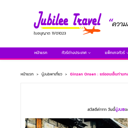
ใบอนุญาต 11/01023
หน้าแรก
ทัวร์ต่างประเทศ
แพ็กเกจทัวร์
หน้าแรก
นู๋Jubพาเที่ยว
Ginzan Onsen : แช่ออนเซ็นท่ามกล
สวัสดีค่าาาา วันนี้
นู๋JUB
จ