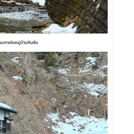
รมภายในหมู่บ้านกินซัน