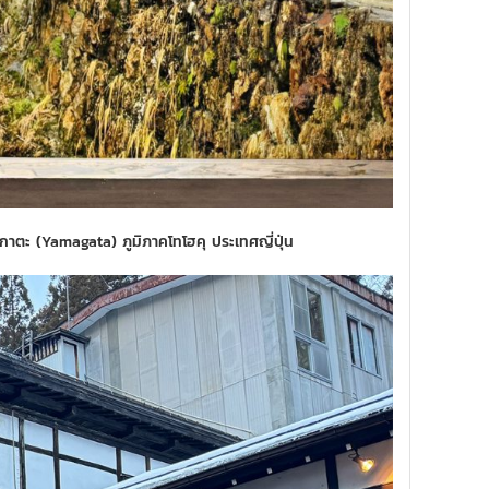
ากาตะ (Yamagata) ภูมิภาคโทโฮคุ ประเทศญี่ปุ่น