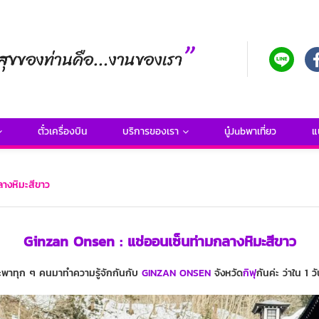
ตั๋วเครื่องบิน
บริการของเรา
นู๋Jubพาเที่ยว
แ
างหิมะสีขาว
Ginzan Onsen : แช่ออนเซ็นท่ามกลางหิมะสีขาว
ะพาทุก ๆ คนมาทำความรู้จักกันกับ
GINZAN ONSEN
จังหวัด
กิฟุ
กันค่ะ ว่าใน 1 วัน