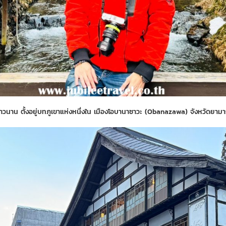
ายาวนาน
ตั้งอยู่บทภูเขาแห่งหนึ่งใน เมืองโอบานาซาวะ (Obanazawa) จังหวัดยาม