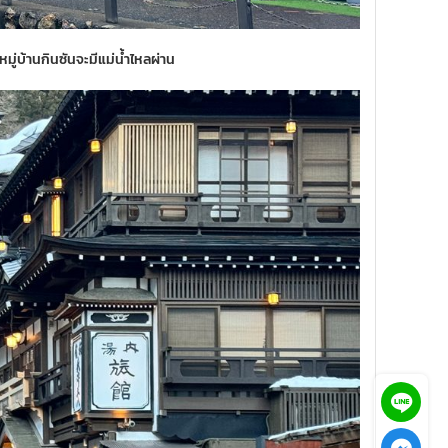
หมู่บ้านกินซันจะมีแม่น้ำไหลผ่าน