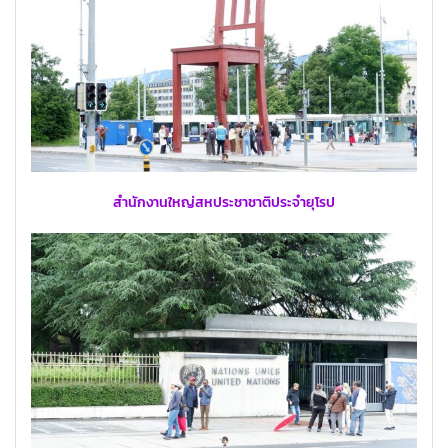
สำนักงานใหญ่สหประชาชาติประจำยุโรป