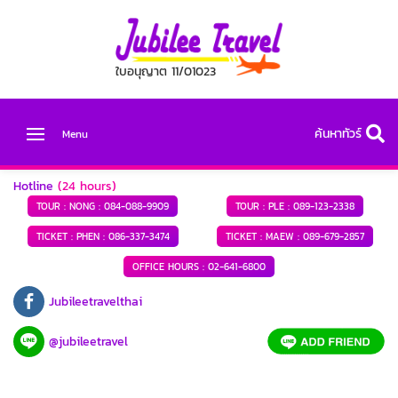
ใบอนุญาต 11/01023
ค้นหาทัวร์
Menu
Hotline
(24 hours)
TOUR : NONG :
084-088-9909
TOUR : PLE :
089-123-2338
TICKET : PHEN :
086-337-3474
TICKET : MAEW :
089-679-2857
OFFICE HOURS :
02-641-6800
Jubileetravelthai
@jubileetravel