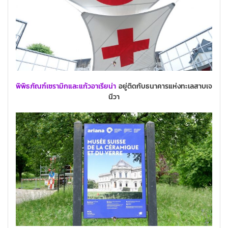
พิพิธภัณฑ์เซรามิกและแก้วอาเรียน่า
อยู่ติดกับธนาคารแห่งทะเลสาบเจ
นีวา