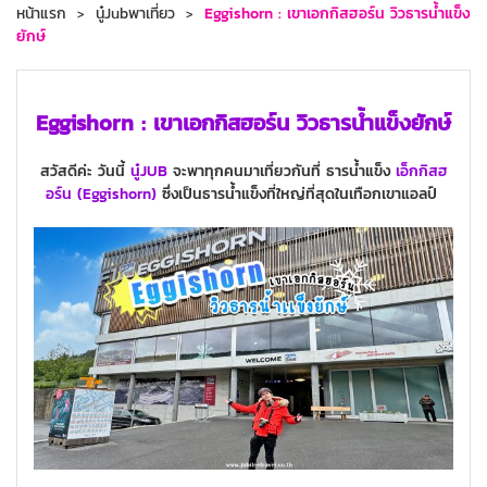
หน้าแรก
นู๋Jubพาเที่ยว
Eggishorn : เขาเอกกิสฮอร์น วิวธารน้ำแข็ง
ยักษ์
Eggishorn : เขาเอกกิสฮอร์น วิวธารน้ำแข็งยักษ์
สวัสดีค่ะ วันนี้
นู๋JUB
จะพาทุกคนมาเที่ยวกันที่ ธารน้ำแข็ง
เอ็กกิสฮ
อร์น (Eggishorn)
ซึ่งเป็นธารน้ำแข็งที่ใหญ่ที่สุดในเทือกเขาแอลป์