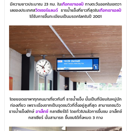
มีความยาวประมาณ 23 กม. ใน
เทือกเขาเอลป์
ทางตะวันออกในเขตวา
เลของประเทศส
วิตเซอร์แลนด์
ธารน้ำแข็งที่ยาวที่สุดใน
เทือกเขาเอลป์
ได้รับการขึ้นทะเบียนเป็นมรดกโลกในปี 2001
โดยยอดเขา
พาทุกคนมาเที่ยวกันที่ ธารน้ำแข็ง
นั้นเป็นที่นิยมในหมู่นัก
ท่องเที่ยว เพราะเนื่องจากเป็นจุดชมวิวที่ตั้งอยู่สูงที่สุด สามารถชมวิว
ธารน้ำแข็งยักษ์
อาเล็ทช์
กลาเซียร์ได้
โ
ดยทั่วไปแล้วการขึ้นชม อาเล็ทช์
กลาเซียร์ นั้นสามารถ ขึ้นชมได้ทั้งหมด 3 ทาง