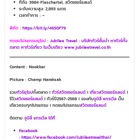
ที่ตั้ง: 3984 Fieschertal, สวิตเซอร์แลนด์
ระดับความสูง: 2,893 เมตร
เวลาทำการ : –
พิกัด
:
https://bit.ly/465GF79
กดชมโปรแกรมยุโรป
:
Jubilee Travel : บริษัททัวร์ชั้นนำ หาทัวร์ทั้ง
ตลาด หาทัวร์เที่ยว ในเว็บเดียว www.jubileetravel.co.th
Content : Nookker
Picture : Champ Naraksak
รวม
ทั
วร์ยุโรป
ทั้งตลาด I
ทัวร์สวิตเซอร์แลนด์
I
เที่ยวสวิตเซอร์แลนด์
I
รีวิว
สวิตเซอร์แลนด์
I ทัวร์ปี2567-2568 I จองกับ
จูบิลี่ แทรเวิล
เว็บ
เดียวครบทุกโปรแกรม I กดชมโปรแกรม
สวิตเซอร์แลนด์
ติดตาม
จูบิลี่ แทรเวิล ได้ที่
Facebook
: https://www.facebook.com/jubileetravelthai/