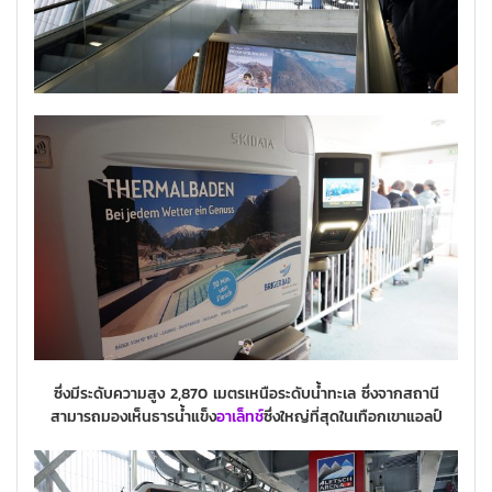
ซึ่งมีระดับความสูง 2,870 เมตรเหนือระดับน้ำทะเล ซึ่งจากสถานี
สามารถมองเห็นธารน้ำแข็ง
อาเล็ทช์
ซึ่งใหญ่ที่สุดในเทือกเขาแอลป์