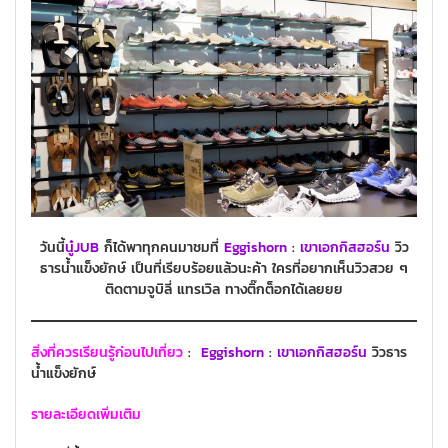
วันนี้
นู๋JUB
ก็ได้พาทุกคนมาชมที่
Eggishorn
:
เขาเอกกิสฮอร์น
วิว
ธารน้ำแข็งยักษ์ เป็นที่เรียบร้อยแล้วนะค้า ใครที่อยากเห็นวิวสวย ๆ
ติดตามจูบิลี่ แทรเวิล ทางติ๊กต็อกได้เลยยย
สิ่งที่ควรเรียนรู้ก่อนไปเที่ยว
:
Eggishorn
:
เขาเอกกิสฮอร์น
วิวธาร
น้ำแข็งยักษ์
รายละเอียดเพิ่มเติม