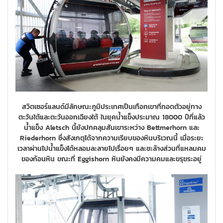
สวิตเซอร์แลนด์มีลักษณะภูมิประเทศเป็นเทือกเขาที่ทอดตัวอยู่ทาง
ตะวันใต้และตะวันออกเฉียงใต้ ในยุคน้ำแข็งประมาณ 18000 ปีที่แล้ว
น้ำแข็ง Aletsch นี้ยังปกคลุมสันเขาระหว่าง Bettmerhorn และ
Riederhorn ซึ่งสังเกตุได้จากความเรียบของหินบริเวณนี้ เมื่อระยะ
เวลาผ่านไปน้ำแข็งได้หลอมละลายไปเรื่อยๆ และชะล้างส่วนที่แหลมคม
ของก้อนหิน ขณะที่ Eggishorn หินยังคงมีความคมและขรุขระอยู่