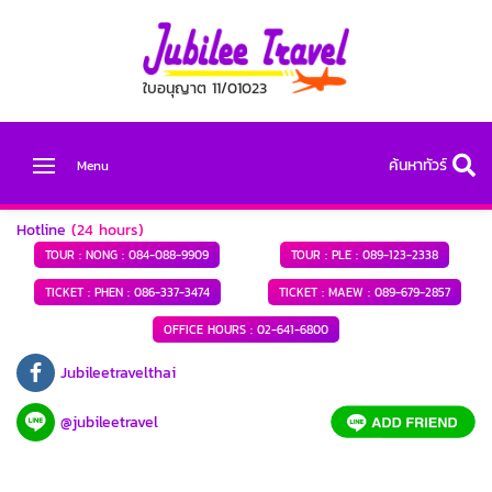
ใบอนุญาต 11/01023
ค้นหาทัวร์
Menu
Hotline
(24 hours)
TOUR : NONG :
084-088-9909
TOUR : PLE :
089-123-2338
TICKET : PHEN :
086-337-3474
TICKET : MAEW :
089-679-2857
OFFICE HOURS :
02-641-6800
Jubileetravelthai
@jubileetravel