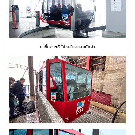
มาขึ้นกระเช้าไปชมวิวสวยๆกันค่า