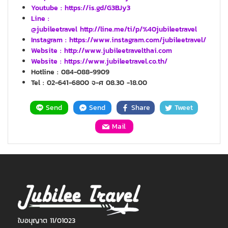
Youtube :
https://is.gd/G3BJy3
Line :
@jubileetravel http://line.me/ti/p/%40jubileetravel
Instagram : https://www.instagram.com/jubileetravel/
Website :
http://www.jubileetravelthai.com
Website :
https://www.jubileetravel.co.th/
Hotline : 084-088-9909
Tel : 02-641-6800 จ-ศ 08.30 -18.00
Send
Send
Share
Tweet
Mail
ใบอนุญาต 11/01023