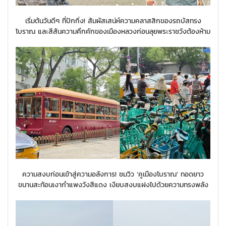
เริ่มต้นวันดีๆ ที่ปักกิ่ง! สัมผัสเสน่ห์ความคลาสสิกของรถบัสทรง
โบราณ และสีสันความคึกคักของเมืองหลวงก่อนลุยพระราชวังต้องห้าม
ความสงบก่อนเข้าสู่ความอลังการ! ชมวิว ‘คูเมืองโบราณ’ ทอดยาว
ขนานสะท้อนเงากำแพงวังสีแดง เงียบสงบแฝงไปด้วยความทรงพลัง