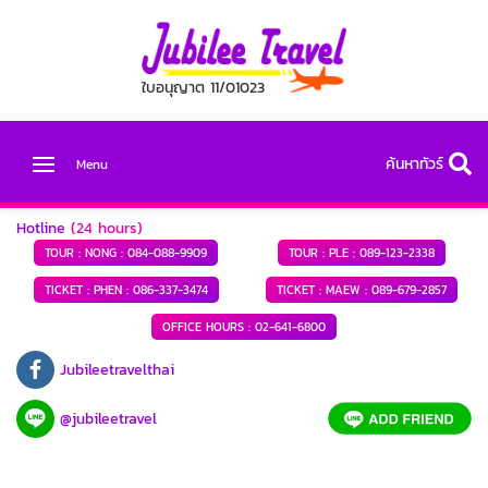
ใบอนุญาต 11/01023
ค้นหาทัวร์
Menu
Hotline
(24 hours)
TOUR : NONG :
084-088-9909
TOUR : PLE :
089-123-2338
TICKET : PHEN :
086-337-3474
TICKET : MAEW :
089-679-2857
OFFICE HOURS :
02-641-6800
Jubileetravelthai
@jubileetravel