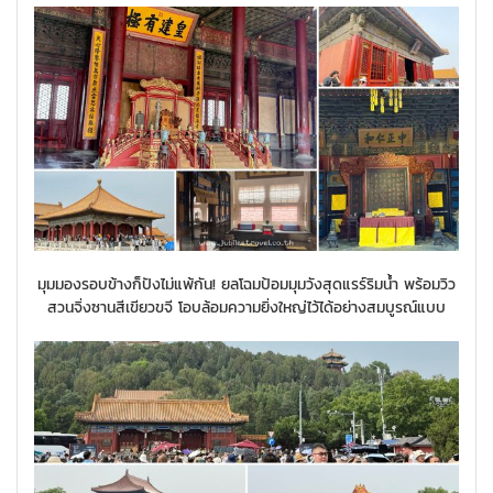
มุมมองรอบข้างก็ปังไม่แพ้กัน! ยลโฉมป้อมมุมวังสุดแรร์ริมน้ำ พร้อมวิว
สวนจิ่งซานสีเขียวขจี โอบล้อมความยิ่งใหญ่ไว้ได้อย่างสมบูรณ์แบบ