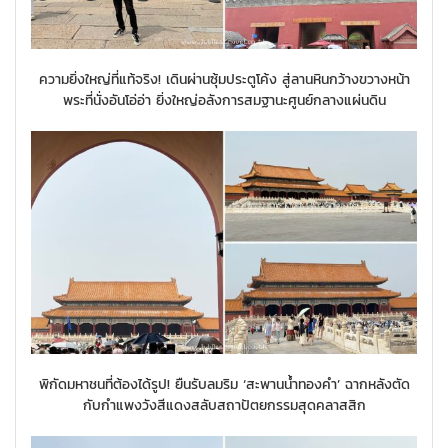
ความยิ่งใหญ่ที่แท้จริง! เดินผ่านซุ้มประตูโค้ง สู่ลานหินกว้างขวางหน้า
พระที่นั่งอันโอ่อ่า ยิ่งใหญ่อลังการสมฐานะศูนย์กลางแผ่นดิน
พิกัดมหาชนที่ต้องได้รูป! ยืนรับลมริม ‘สะพานน้ำทองคำ’ ฉากหลังตัด
กับกำแพงวังสีแดงสลับสถาปัตยกรรมสุดคลาสสิก