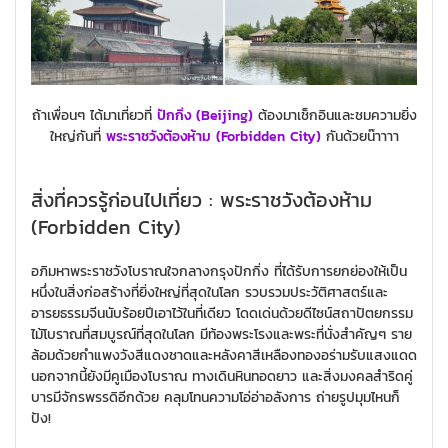
ถ้าเพื่อนๆ ได้มาเที่ยวที่
ปักกิ่ง (Beijing)
ต้องมาเช็กอินและชมความยิ่ง
ใหญ่กันที่
พระราชวังต้องห้าม (Forbidden City)
กันด้วยน๊าาาา
สิ่งที่ควรรู้ก่อนไปเที่ยว : พระราชวังต้องห้าม
(Forbidden City)
อภิมหาพระราชวังโบราณใจกลางกรุงปักกิ่ง ที่ได้รับการยกย่องให้เป็น
หนึ่งในสิ่งก่อสร้างที่ยิ่งใหญ่ที่สุดในโลก รวบรวมประวัติศาสตร์และ
อารยธรรมจีนนับร้อยปีเอาไว้ในที่เดียว โดดเด่นด้วยดีไซน์สถาปัตยกรรม
ไม้โบราณที่สมบูรณ์ที่สุดในโลก มีท้องพระโรงและพระที่นั่งสำคัญๆ ราย
ล้อมด้วยกำแพงวังสีแดงชาดและหลังคาสีเหลืองทองอร่ามรับแสงแดด
นอกจากนี้ยังมีคูเมืองโบราณ ทางเดินหินทอดยาว และสิ่งมงคลสำริดคู่
บารมีจักรพรรดิอีกด้วย คลุมโทนความโอ่อ่าอลังการ ถ่ายรูปมุมไหนก็
ปัง!