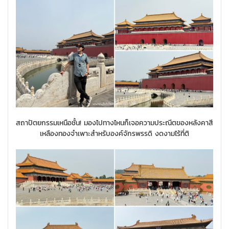
สถาปัตยกรรมเหนือชั้น! มองไปทางไหนก็เจอความประณีตของหลังคาสี
เหลืองทองจำเพาะสำหรับองค์จักรพรรดิ งดงามไร้ที่ติ