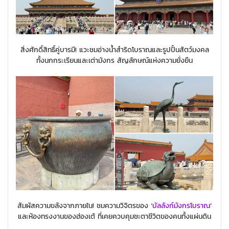
สิ่งศักดิ์สิทธิ์คู่บารมี! แวะชมอ่างน้ำสำริดโบราณและรูปปั้นสัตว์มงคล
ทั้งนกกระเรียนและเต่ามังกร สัญลักษณ์แห่งความยั่งยืน
สัมผัสความขลังจากภายใน! ชมความวิจิตรของ ‘
บัลลังก์มังกรโบราณ
‘
และห้องทรงงานของฮ่องเต้ ที่เคยควบคุมชะตาชีวิตของคนทั้งแผ่นดิน