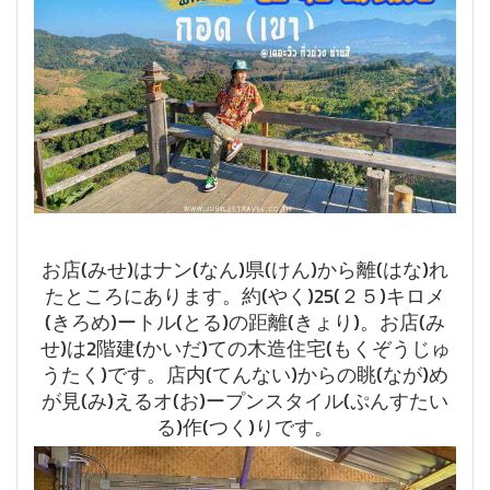
お店(みせ)はナン(なん)県(けん)から離(はな)れ
たところにあります。約(やく)25(２５)キロメ
(きろめ)ートル(とる)の距離(きょり)。お店(み
せ)は2階建(かいだ)ての木造住宅(もくぞうじゅ
うたく)です。店内(てんない)からの眺(なが)め
が見(み)えるオ(お)ープンスタイル(ぷんすたい
る)作(つく)りです。