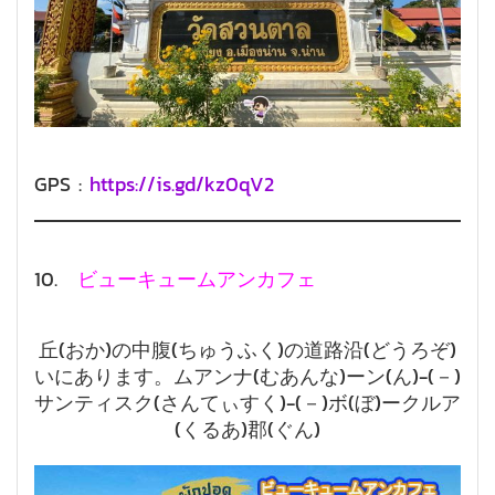
GPS :
https://is.gd/kz0qV2
10.
ビューキュームアンカフェ
丘(おか)の中腹(ちゅうふく)の道路沿(どうろぞ)
いにあります。ムアンナ(むあんな)ーン(ん)-(－)
サンティスク(さんてぃすく)-(－)ボ(ぼ)ークルア
(くるあ)郡(ぐん)