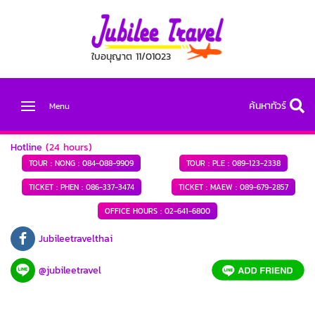
ใบอนุญาต 11/01023
ค้นหาทัวร์
Menu
Hotline
(24 hours)
TOUR : NONG :
084-088-9909
TOUR : PLE :
089-123-2338
TICKET : PHEN :
086-337-3474
TICKET : MAEW :
089-679-2857
OFFICE HOURS :
02-641-6800
Jubileetravelthai
@jubileetravel