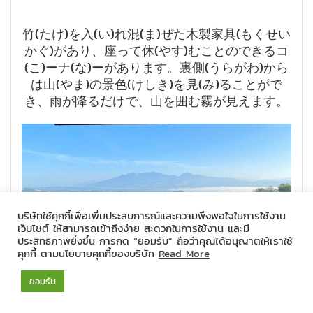
竹(たけ)を入(い)れ混(ま)ぜた木製家具(もくせい
かぐ)があり、座って休(やす)むことのできるコ
(こ)ーナ(な)ーがあります。裏側(うらがわ)から
は山(やま)の景色(けしき)を見(み)ることがで
き、雨が降るだけで、山を囲む霧が見えます。
บริษัทใช้คุกกี้เพื่อเพิ่มประสบการณ์และความพึงพอใจในการใช้งาน
เว็บไซต์ ให้สามารถเข้าถึงง่าย สะดวกในการใช้งาน และมี
ประสิทธิภาพยิ่งขึ้น การกด “ยอมรับ” ถือว่าคุณได้อนุญาตให้เราใช้
คุกกี้ ตามนโยบายคุกกี้ของบริษัท
Read More
ยอมรับ