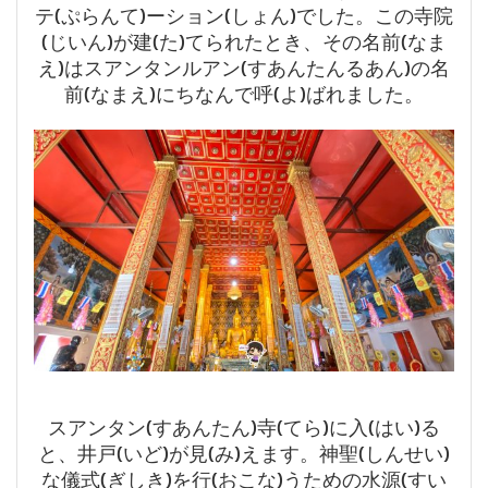
テ(ぷらんて)ーション(しょん)でした。この寺院
(じいん)が建(た)てられたとき、その名前(なま
え)はスアンタンルアン(すあんたんるあん)の名
前(なまえ)にちなんで呼(よ)ばれました。
スアンタン(すあんたん)寺(てら)に入(はい)る
と、井戸(いど)が見(み)えます。神聖(しんせい)
な儀式(ぎしき)を行(おこな)うための水源(すい