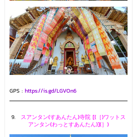
GPS :
https://is.gd/LGVOn6
9.
スアンタン(すあんたん)寺院 [(［)ワットス
アンタン(わっとすあんたん)](］)