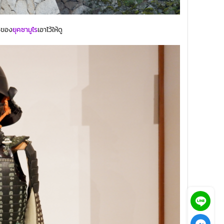
จของ
ยุคซามูไร
เอาไว้ให้ดู