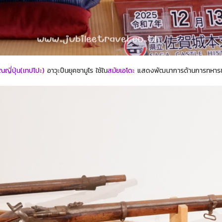
ณญี่ปุ่น(เทปโปะ)
อาวุะปืนยุคซามูไร ใช้ใน
สมัยเอโดะ
แสดงพัฒนาการด้านการทหาร