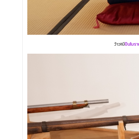
ว้าว!!มี
ปืนโบรา