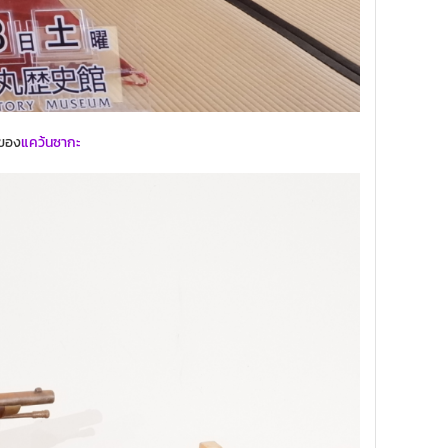
ของ
แคว้นซากะ