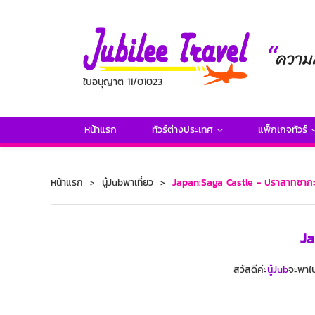
ใบอนุญาต 11/01023
หน้าแรก
ทัวร์ต่างประเทศ
แพ็กเกจทัวร์
หน้าแรก
นู๋Jubพาเที่ยว
Japan:Saga Castle - ปราสาทซากะเ
Ja
สวัสดีค่ะ
นู๋Jub
จะพาไป