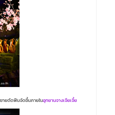
บชายตัดฟืนจัดขึ้นภายใน
อุทยานจางเจียเจี้ย