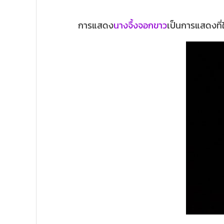
การแสดง
นางจื้งจอกขาว
เป็นการแสดงที