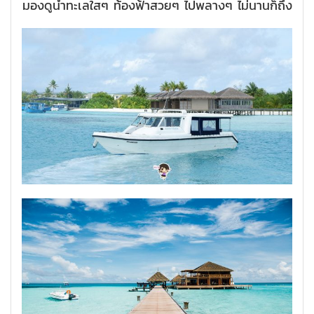
มองดูน้ำทะเลใสๆ ท้องฟ้าสวยๆ ไปพลางๆ ไม่นานก็ถึง