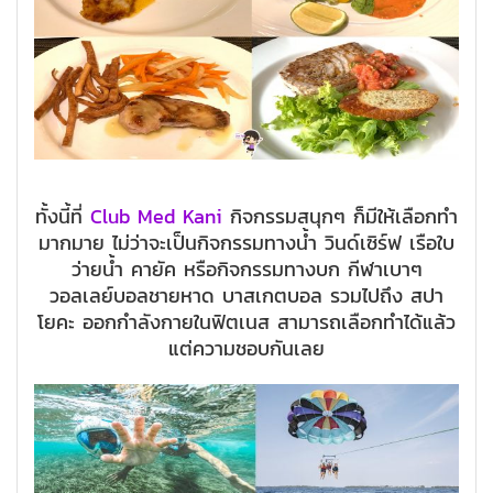
ทั้งนี้ที่
Club Med Kani
กิจกรรมสนุกๆ ก็มีให้เลือกทำ
มากมาย ไม่ว่าจะเป็นกิจกรรมทางน้ำ วินด์เซิร์ฟ เรือใบ
ว่ายน้ำ คายัค หรือกิจกรรมทางบก กีฬาเบาๆ
วอลเลย์บอลชายหาด บาสเกตบอล รวมไปถึง สปา
โยคะ ออกกำลังกายในฟิตเนส สามารถเลือกทำได้แล้ว
แต่ความชอบกันเลย