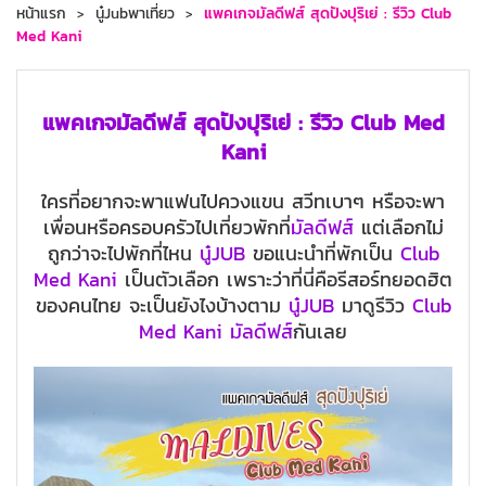
หน้าแรก
นู๋Jubพาเที่ยว
แพคเกจมัลดีฟส์ สุดปังปุริเย่ : รีวิว Club
Med Kani
แพคเกจมัลดีฟส์ สุดปังปุริเย่ : รีวิว Club Med
Kani
ใครที่อยากจะพาแฟนไปควงแขน สวีทเบาๆ หรือจะพา
เพื่อนหรือครอบครัวไปเที่ยวพักที่
มัลดีฟส์
แต่เลือกไม่
ถูกว่าจะไปพักที่ไหน
นู๋JUB
ขอแนะนำที่พักเป็น
Club
Med Kani
เป็นตัวเลือก เพราะว่าที่นี่คือรีสอร์ทยอดฮิต
ของคนไทย จะเป็นยังไงบ้างตาม
นู๋JUB
มาดูรีวิว
Club
Med Kani
มัลดีฟส์
กันเลย