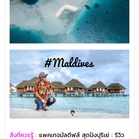
สิ่งที่ควรรู้ :
แพคเกจมัลดีฟส์ สุดปังปุริเย่ : รีวิว