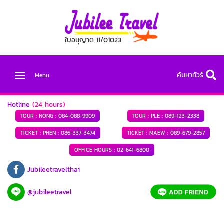
ใบอนุญาต 11/01023
ค้นหาทัวร์
Menu
Hotline
(24 hours)
TOUR : NONG :
084-088-9909
TOUR : PLE :
089-123-2338
TICKET : PHEN :
086-337-3474
TICKET : MAEW :
089-679-2857
OFFICE HOURS :
02-641-6800
Jubileetravelthai
@jubileetravel