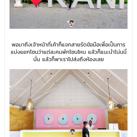
พอมาถึงเจ้าหน้าที่เค้าก็แจกสายรัดข้อมือเพื่อเป็นการ
แบ่งแยกโซนว่าแต่ละคนพักโซนไหน แล้วก็แนะนำโน่นนี่
นั่น แล้วก็พาเราไปส่งถึงห้องเลย