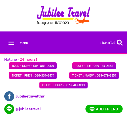
ใบอนุญาต 11/01023
ค้นหาทัวร์
Menu
Hotline
(24 hours)
TOUR : NONG :
084-088-9909
TOUR : PLE :
089-123-2338
TICKET : PHEN :
086-337-3474
TICKET : MAEW :
089-679-2857
OFFICE HOURS :
02-641-6800
Jubileetravelthai
@jubileetravel