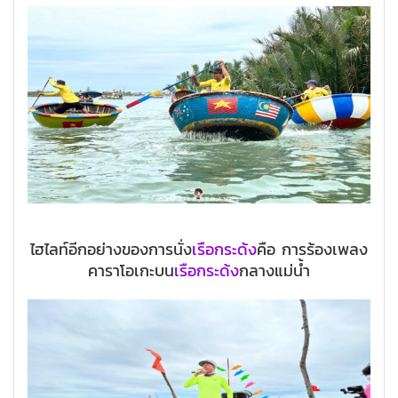
ไฮไลท์อีกอย่างของการนั่ง
เรือกระด้ง
คือ การร้องเพลง
คาราโอเกะบน
เรือกระด้ง
กลางแม่น้ำ