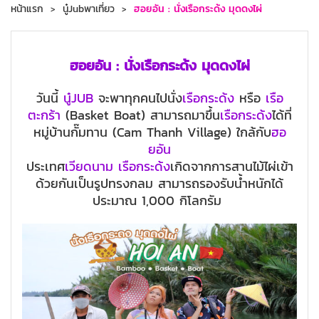
หน้าแรก
นู๋Jubพาเที่ยว
ฮอยอัน : นั่งเรือกระด้ง มุดดงไผ่
ฮอยอัน : นั่งเรือกระด้ง มุดดงไผ่
วันนี้
นู๋JUB
จะพาทุกคนไปนั่ง
เรือกระด้ง
หรือ
เรือ
ตะกร้า
(Basket Boat) สามารถมาขึ้น
เรือกระด้ง
ได้ที่
หมู่บ้านกั๊มทาน (Cam Thanh Village) ใกล้กับ
ฮอ
ยอัน
ประเทศ
เวียดนาม
เรือกระด้ง
เกิดจากการสานไม้ไผ่เข้า
ด้วยกันเป็นรูปทรงกลม สามารถรองรับน้ำหนักได้
ประมาณ 1,000 กิโลกรัม