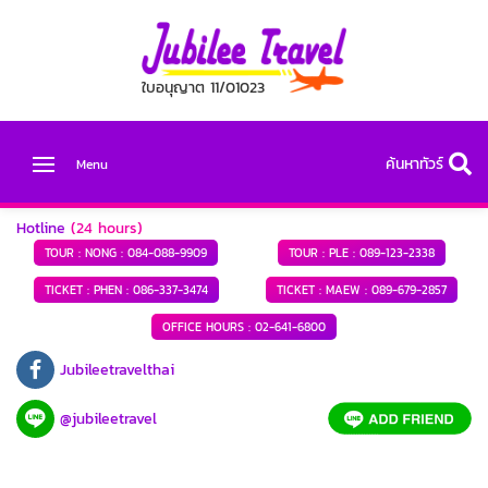
ใบอนุญาต 11/01023
ค้นหาทัวร์
Menu
Hotline
(24 hours)
TOUR : NONG :
084-088-9909
TOUR : PLE :
089-123-2338
TICKET : PHEN :
086-337-3474
TICKET : MAEW :
089-679-2857
OFFICE HOURS :
02-641-6800
Jubileetravelthai
@jubileetravel