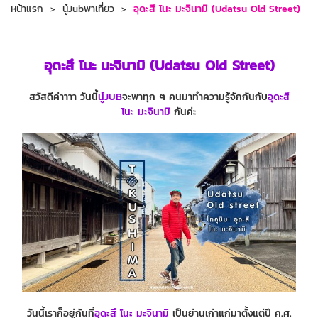
หน้าแรก
นู๋Jubพาเที่ยว
อุดะสึ โนะ มะจินามิ (Udatsu Old Street)
อุดะสึ โนะ มะจินามิ (Udatsu Old Street)
สวัสดีค่าาาา วันนี้
นู๋JUB
จะพาทุก ๆ คนมาทำความรู้จักกันกับ
อุดะสึ
โนะ มะจินามิ
กันค่ะ
วันนี้เราก็อยู่กันที่
อุดะสึ โนะ มะจินามิ
เป็นย่านเก่าแก่มาตั้งแต่ปี ค.ศ.