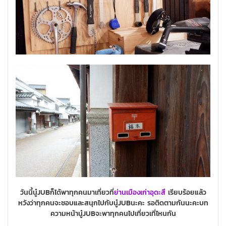
วันนี้นู๋JUBก็ได้พาทุกคนมาเที่ยวที่
ย่านเมืองเก่า
อุดะสึ
เรียบร้อยแล้ว
หวังว่าทุกคนจะชอบและสนุกไปกับนู๋JUBนะคะ รอติดตามกันนะคะบท
ความหน้านู๋JUBจะพาทุกคนไปเที่ยวเที่ไหนกัน