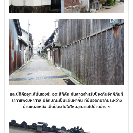
และนี่ก็คืออุดะสึนั่นเองค่ะ อุดะสึก็คือ กันสาดสำหรับป้องกันอัคคีภัยที่
ราคาแพงมหาศาล มีลักษณะเป็นแผ่นฝากั้น ที่ยื่นออกมากั้นระหว่าง
บ้านแต่ละหลัง เพื่อป้องกันไฟไหม้ลุกลามไปบ้านข้าง ๆ