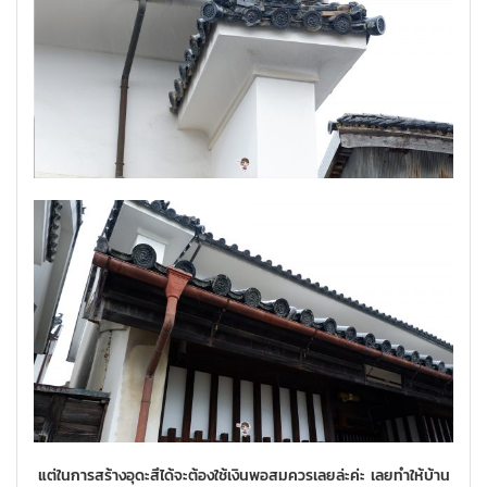
แต่ในการสร้างอุดะสึได้จะต้องใช้เงินพอสมควรเลยล่ะค่ะ เลยทำให้บ้าน