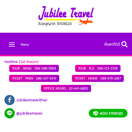
ใบอนุญาต 11/01023
ค้นหาทัวร์
Menu
Hotline
(24 hours)
TOUR : NONG :
084-088-9909
TOUR : PLE :
089-123-2338
TICKET : PHEN :
086-337-3474
TICKET : MAEW :
089-679-2857
OFFICE HOURS :
02-641-6800
Jubileetravelthai
@jubileetravel