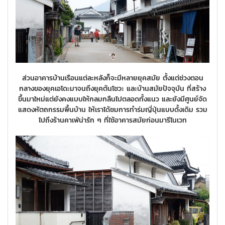
ส่วนอาคารบ้านเรือนแต่ละหลังก็จะมีหลายยุคสมัย ตั้งแต่ช่วงตอน
กลางของยุคเอโดะมาจนถึงยุคต้นโชวะ และบ้านสมัยปัจจุบัน ที่สร้าง
ขึ้นมาใหม่แต่ยังคงแบบให้กลมกลืนไปตลอดทั้งแนว และยังมีศูนย์จัด
แสดงหัตถกรรมพื้นบ้าน ให้เราได้ชมการทำร่มญี่ปุ่นแบบดั้งเดิม รวม
ไปถึงร้านคาเฟ่น่ารัก ๆ ที่ใช้อาคารสมัยก่อนมารีโนเวท