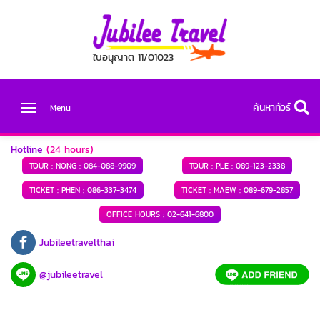
ใบอนุญาต 11/01023
ค้นหาทัวร์
Menu
Hotline
(24 hours)
TOUR : NONG :
084-088-9909
TOUR : PLE :
089-123-2338
TICKET : PHEN :
086-337-3474
TICKET : MAEW :
089-679-2857
OFFICE HOURS :
02-641-6800
Jubileetravelthai
@jubileetravel