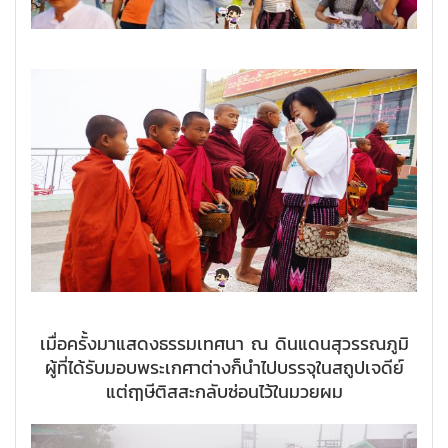
เมื่อครั้งมาแสดงธรรมเทศนา ณ ดินแดนสุวรรณภูมิ
ผู้ที่ได้รับมอบพระเกศาต่างก็นำไปบรรจุในสถูปเจดีย์
แต่ฤๅษีติสสะกลับซ่อนไว้ในมวยผม