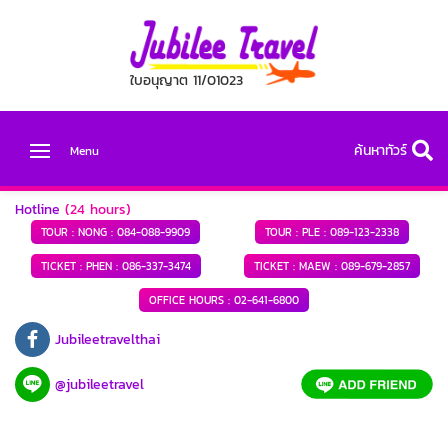
ใบอนุญาต 11/01023
ค้นหาทัวร์
Menu
Hotline
(24 hours)
TOUR : NONG :
084-088-9909
TOUR : PLE :
089-123-2338
TICKET : PHEN :
086-337-3474
TICKET : MAEW :
089-679-2857
OFFICE HOURS :
02-641-6800
Jubileetravelthai
@jubileetravel