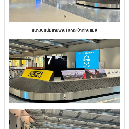
สนามบินนี้มีสายพานรับกระเป๋าที่ทันสมัย