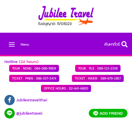
ใบอนุญาต 11/01023
ค้นหาทัวร์
Menu
Hotline
(24 hours)
TOUR : NONG :
084-088-9909
TOUR : PLE :
089-123-2338
TICKET : PHEN :
086-337-3474
TICKET : MAEW :
089-679-2857
OFFICE HOURS :
02-641-6800
Jubileetravelthai
@jubileetravel