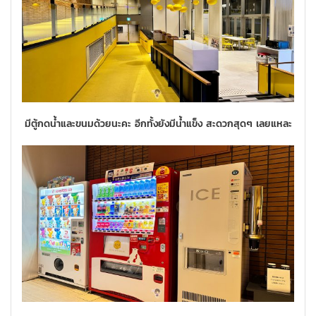
มีตู้กดน้ำและขนมด้วยนะคะ อีกทั้งยังมีน้ำแข็ง สะดวกสุดๆ เลยแหละ