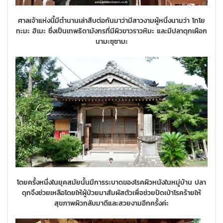
ศาลเจ้าแห่งนี้มีตำนานเล่าสืบต่อกันมาว่ามีสาวงามผู้หนึ่งนามว่า โทโย
ทะมะ ฮิเมะ ซึ่งเป็นเทพธิดามังกรที่มีผิวขาวราวหิมะ และมีปลาดุกเผือก
นามะซุซามะ
โดยครั้งหนึ่งในยุคสมัยนั้นมีการระบาดของโรคผิวหนังในหมู่บ้าน ปลา
ดุกจึงช่วยเหลือโดยให้ผู้ป่วยมาสัมผัสตัวเพื่อช่วยปัดเป่าโรคร้ายให้
สุขภาพผิวกลับมาดีและสวยงามอีกครั้งค่ะ