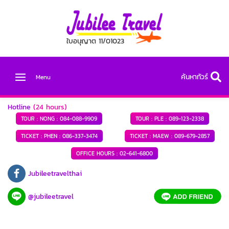
ใบอนุญาต 11/01023
ค้นหาทัวร์
Menu
Hotline
(24 hours)
TOUR : NONG :
084-088-9909
TOUR : PLE :
089-123-2338
TICKET : PHEN :
086-337-3474
TICKET : MAEW :
089-679-2857
OFFICE HOURS :
02-641-6800
Jubileetravelthai
@jubileetravel