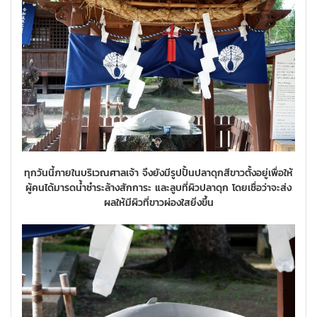
ทุกวันนี้ภายในบริเวณศาลเจ้า จึงยังมีรูปปั้นปลาดุกสีขาวตั้งอยู่เพื่อให้
ผู้คนได้มารดน้ำชำระล้างสักการะ และลูบที่ผิวปลาดุก โดยเชื่อว่าจะส่ง
ผลให้มีผิวที่ขาวผ่องใสยิ่งขึ้น