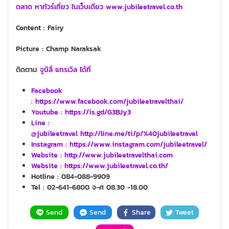
ตลาด หาทัวร์เที่ยว ในเว็บเดียว www.jubileetravel.co.th
Content :
Fairy
Picture : Champ Naraksak
ติดตาม
จูบิลี่ แทรเวิล ได้ที่
Facebook
: https://www.facebook.com/jubileetravelthai/
Youtube :
https://is.gd/G3BJy3
Line
:
@jubileetravel http://line.me/ti/p/%40jubileetravel
Instagram : https://www.instagram.com/jubileetravel/
Website :
http://www.jubileetravelthai.com
Website :
https://www.jubileetravel.co.th/
Hotline : 084-088-9909
Tel : 02-641-6800 จ-ศ 08.30 -18.00
Send
Send
Share
Tweet