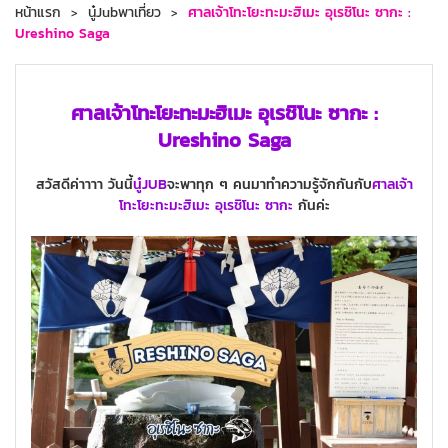
หน้าแรก
นู๋Jubพาเที่ยว
ศาลเจ้าโทะโยะทะมะฮิเมะ อุเรชิโนะ ซากะ :
Ureshino Saga
ศาลเจ้าโทะโยะทะมะฮิเมะ อุเรชิโนะ ซากะ :
Ureshino Saga
สวัสดีค่าาาา วันนี้
นู๋JUB
จะพาทุก ๆ คนมาทำความรู้จักกันกับ
ศาลเจ้า
โทะโยะทะมะฮิเมะ
อุเรชิโนะ
ซากะ
กันค่ะ