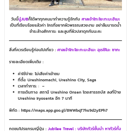
วันนี้
นู๋JUB
ก็ได้พาทุกคนมาทำความรู้จักกับ
ศาลเจ้าโทะโยะทะมะฮิเมะ
เป็นที่เรียบร้อยแล้วค่า
ใครที่อยากผิวพรรณสวยงาม อย่าลืมมารดน้ำ
ชำระล้างสักการะ และลูบที่ผิวปลาดุกกันนะคะ
สิ่งที่ควรเรียนรู้ก่อนไปเที่ยว :
ศาลเจ้าโทะโยะทะมะฮิเมะ
อุเรชิโนะ
ซากะ
รายละเอียดเพิ่มเติม :
ค่าใช้จ่าย:
ไม่เสียค่าเข้าชม
ที่ตั้ง: Ureshinomachi, Ureshino City, Saga
เวลาทำการ:
:
–
การเดินทาง: สถานี Ureshino Onsen โดยสารรถบัส ลงที่ป้าย
Ureshino Iryosenta อีก 7 นาที
พิกัด : https://maps.app.goo.gl/8WWbqT7hs9d2yEPh7
กดชมโปรแกรมญี่ปุ่น :
Jubilee Travel : บริษัททัวร์ชั้นนำ หาทัวร์ทั้ง