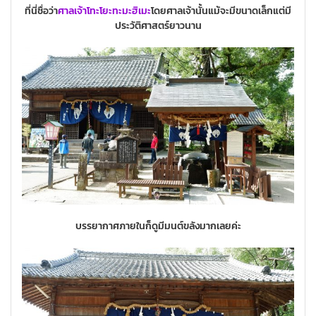
ที่นี่ชื่อว่า
ศาลเจ้าโทะโยะทะมะฮิเมะ
โดยศาลเจ้านั้นแม้จะมีขนาดเล็กแต่มี
ประวัติศาสตร์ยาวนาน
บรรยากาศภายในก็ดูมีมนต์ขลังมากเลยค่ะ