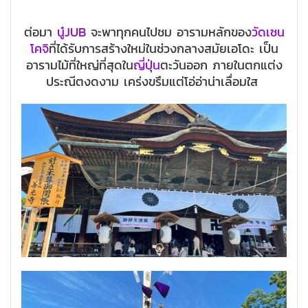
ต่อมา
นู๋JUB
จะพาทุกคนไปชม อารามหลักของ
วัดเซน
โคจิ
ที่ได้รับการสร้างใหม่ในช่วงกลางสมัยเอโดะ เป็น
อารามไม้ที่ใหญ่ที่สุดใน
ญี่ปุ่น
ตะวันออก ภายในตกแต่ง
ประณีตงดงาม เคร่งขรึมแต่โอ่อ่าน่าเลื่อมใส