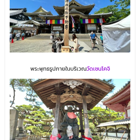
พระพุทธรูปภายในบริเวณ
วัดเซนโคจิ