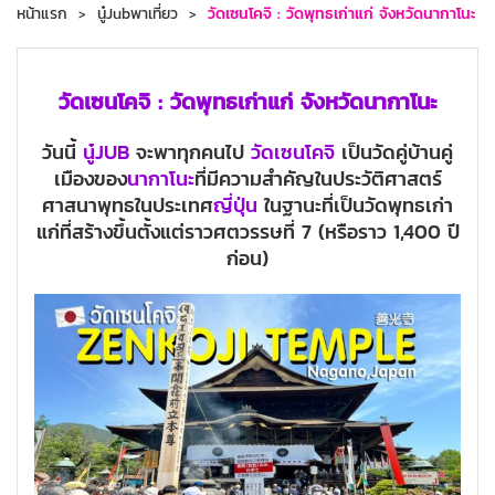
หน้าแรก
นู๋Jubพาเที่ยว
วัดเซนโคจิ : วัดพุทธเก่าแก่ จังหวัดนากาโนะ
วัดเซนโคจิ : วัดพุทธเก่าแก่ จังหวัดนากาโนะ
วันนี้
นู๋JUB
จะพาทุกคนไป
วัดเซนโคจิ
เป็นวัดคู่บ้านคู่
เมืองของ
นากาโนะ
ที่มีความสำคัญในประวัติศาสตร์
ศาสนาพุทธในประเทศ
ญี่ปุ่น
ในฐานะที่เป็นวัดพุทธเก่า
แก่ที่สร้างขึ้นตั้งแต่ราวศตวรรษที่ 7 (หรือราว 1,400 ปี
ก่อน)