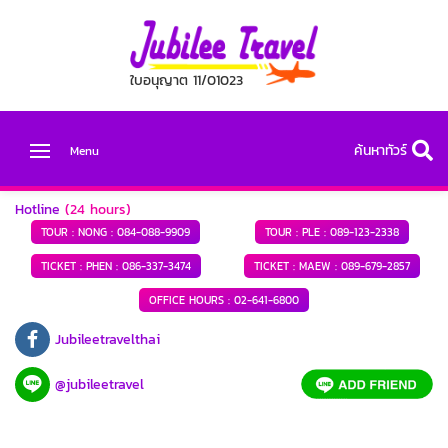
ใบอนุญาต 11/01023
ค้นหาทัวร์
Menu
Hotline
(24 hours)
TOUR : NONG :
084-088-9909
TOUR : PLE :
089-123-2338
TICKET : PHEN :
086-337-3474
TICKET : MAEW :
089-679-2857
OFFICE HOURS :
02-641-6800
Jubileetravelthai
@jubileetravel