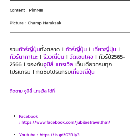
Content : PimMIII
Picture : Champ Naraksak
รวม
ทัวร์ญี่ปุ่น
ทั้งตลาด I
ทัวร์ญี่ปุ่น
I
เที่ยวญี่ปุ่น
I
ทัวร์นากาโนะ
I
รีวิวญี่ปุ่น
I
วัดเซนโค
จิ
I ทัวร์ปี2565-
2566 I จองกับ
จูบิลี่ แทรเวิล
เว็บเดียวครบทุก
โปรแกรม I กดชมโปรแกรม
เที่ยวญี่ปุ่น
ติดตาม จูบิลี่ แทรเวิล ได้ที่
Facebook
: https://www.facebook.com/jubileetravelthai/
Youtube : https://is.gd/G3BJy3