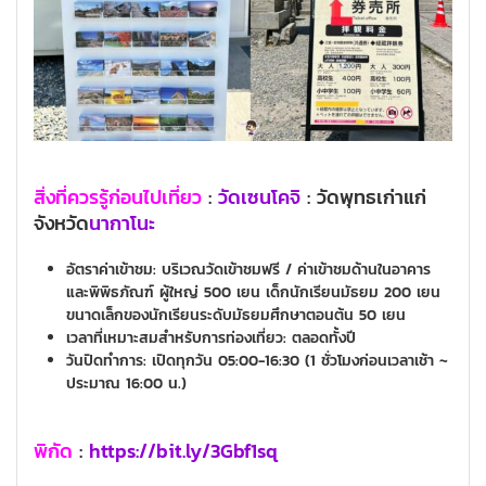
สิ่งที่ควรรู้ก่อนไปเที่ยว
:
วัดเซนโคจิ
: วัดพุทธเก่าแก่
จังหวัด
นากาโนะ
อัตราค่าเข้าชม:
บริเวณวัดเข้าชมฟรี / ค่าเข้าชมด้านในอาคาร
และพิพิธภัณฑ์ ผู้ใหญ่ 500 เยน เด็กนักเรียนมัธยม 200 เยน
ขนาดเล็กของนักเรียนระดับมัธยมศึกษาตอนต้น 50 เยน
เวลาที่เหมาะสมสำหรับการท่องเที่ยว: ตลอดทั้งปี
วันปิดทำการ: เปิดทุกวัน 05:00-16:30 (1 ชั่วโมงก่อนเวลาเช้า ~
ประมาณ 16:00 น.)
พิกัด
:
https://bit.ly/3Gbf1sq