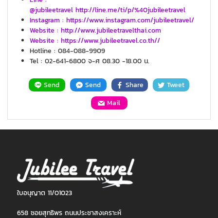
@jubileetravel http://line.me/ti/p/%40jubileetravel
Instagram : https://www.instagram.com/jubileetravel/
Website : http://www.jubileetravelthai.com
Website : https://www.jubileetravel.co.th//
Hotline : 084-088-9909
Tel : 02-641-6800 จ-ศ 08.30 -18.00 น.
Send
Send
Share
Tweet
Mail
ใบอนุญาต 11/01023
658 ซอยสุทธิพร ถนนประชาสงเคราะห์