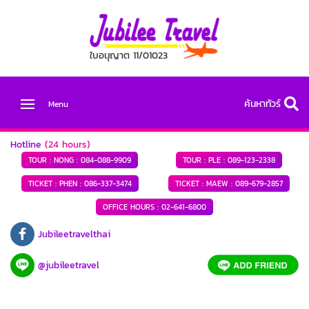
ใบอนุญาต 11/01023
ค้นหาทัวร์
Menu
Hotline
(24 hours)
TOUR : NONG :
084-088-9909
TOUR : PLE :
089-123-2338
TICKET : PHEN :
086-337-3474
TICKET : MAEW :
089-679-2857
OFFICE HOURS :
02-641-6800
Jubileetravelthai
@jubileetravel