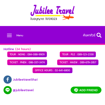
ใบอนุญาต 11/01023
ค้นหาทัวร์
Menu
Hotline
(24 hours)
TOUR : NONG :
084-088-9909
TOUR : PLE :
089-123-2338
TICKET : PHEN :
086-337-3474
TICKET : MAEW :
089-679-2857
OFFICE HOURS :
02-641-6800
Jubileetravelthai
@jubileetravel