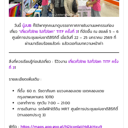
วันนี้
นู๋JUB
ก็ได้พาทุกคนมาดูบรรยากาศภายในงานมหกรรมท่อง
เที่ยว
“เที่ยวทั่วไทย ไปทั่วโลก” TITF ครั้งที่ 3
1 ที่จัดขึ้น ณ ฮอลล์ 5 – 6
ศูนย์การประชุมแห่งชาติสิริกิติ์ เมื่อวันที่ 22 – 25 มกราคม 2569 ที่
ผ่านมาเรียบร้อยแล้วค่ะ แล้วเจอกันบทความหน้าค่า
สิ่งที่ควรเรียนรู้ก่อนไปเที่ยว : รีวิวงาน
เที่ยวทั่วไทย ไปทั่วโลก TITF ครั้ง
ที่ 3
1
รายละเอียดเพิ่มเติม :
ที่ตั้ง: 60 ถ. รัชดาภิเษก แขวงคลองเตย เขตคลองเตย
กรุงเทพมหานคร 10110
เวลาทำการ: ทุกวัน 7:00 – 21:00
การเดินทาง: รถไฟฟ้าใต้ดิน MRT ศูนย์การประชุมแห่งชาติสิริกิติ์
(ทางออกประตู 3)
พิกัด :
https://maps.app.goo.gl/N2jcordaVHdUcHxu9