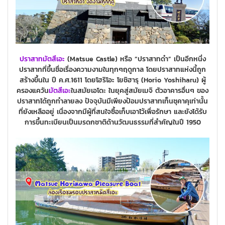
ปราสาทมัตสึเอะ
(Matsue Castle) หรือ ”ปราสาทดำ” เป็นอีกหนึ่ง
ปราสาทที่ขึ้นชื่อเรื่องความงามในทุกๆฤดูกาล โดยปราสาทแห่งนี้ถูก
สร้างขึ้นใน ปี ค.ศ.1611 โดยโฮริโอะ โยชิฮารุ (Horio Yoshiharu) ผู้
ครองแควัน
มัตสึเอะ
ในสมัยเอโดะ ในยุคสู่สมัยเมจิ ตัวอาคารอื่นๆ ของ
ปราสาทได้ถูกทำลายลง ปัจจุบันมีเพียงป้อมปราสาทเท็นชุคาคุเท่านั้น
ที่ยังเหลืออยู่ เนื่องจากมีผู้ที่สนใจซื้อเก็บเอาไว้เพื่อรักษา และยังได้รับ
การขึ้นทะเบียนเป็นมรดกชาติด้านวัฒนธรรมที่สำคัญในปี 1950