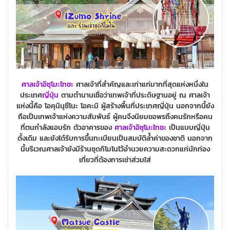
ศาลเจ้าอิซุโมะไทชะ
ศาลเจ้าที่สำคัญและเก่าแก่มากที่สุดแห่งหนึ่งใน
ประเทศ
ญี่ปุ่น
ตามตำนานเชื่อว่าเทพเจ้าที่ประดิษฐานอยู่ ณ ศาลเจ้า
แห่งนี้คือ โอคุนินุซึโนะ โอคะมิ ผู้สร้างพื้นที่ประเทศญี่ปุ่น นอกจากนี้ยัง
ถือเป็นเทพเจ้าแห่งความสัมพันธ์ ผู้คนจึงนิยมขอพรถึงคนรักหรือคน
ที่ตนกำลังแอบรัก ตัวอาคารของ
ศาลเจ้าอิซุโมะไทชะ
เป็นแบบญี่ปุ่น
ดั้งเดิม และยังได้รับการขึ้นทะเบียนเป็นสมบัติล้ำค่าของชาติ นอกจาก
นี้บริเวณศาลเจ้ายังมีร้านชุดกิโมโนไว้อำนวยความสะดวกแก่นักท่อง
เที่ยวที่ต้องการเช่าส่วมใส่