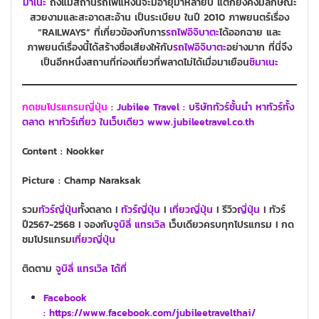
มาเนะ
ถึงแม้สถานีรถไฟแห่งนี้จะมีอายุมาหลายปี แต่ก็ยังคงมีลักษณะ
สวยงามและสะอาดสะอ้าน เป็นระเบียบ ในปี 2010 ภาพยนตร์เรื่อง
“RAILWAYS” ที่เกี่ยวข้องกับการ
รถไฟอิจิบาตะ
ได้ออกฉาย และ
ภาพยนต์เรื่องนี้ได้สร้างชื่อเสียงให้กับ
รถไฟอิจิบาตะ
อย่างมาก ที่นี่จึง
เป็นอีกหนึ่งสถานที่ท่องเที่ยวที่พลาดไม่ได้เมื่อมาเยือน
ชิมาเนะ
กดชมโปรแกรมญี่ปุ่น
:
Jubilee Travel : บริษัททัวร์ชั้นนำ หาทัวร์ทั้ง
ตลาด หาทัวร์เที่ยว ในเว็บเดียว www.jubileetravel.co.th
Content : Nookker
Picture : Champ Naraksak
รวม
ทัวร์ญี่ปุ่น
ทั้งตลาด I
ทัวร์ญี่ปุ่น
I
เที่ยวญี่ปุ่น
I รีวิว
ญี่ปุ่น
I ทัวร์
ปี2567-2568 I จองกับ
จูบิลี่ แทรเวิล
เว็บเดียวครบทุกโปรแกรม I กด
ชมโปรแกรม
เที่ยวญี่ปุ่น
ติดตาม
จูบิลี่ แทรเวิล ได้ที่
Facebook
: https://www.facebook.com/jubileetravelthai/