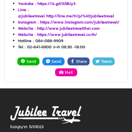
Youtube :
https://is.gd/G3BJy3
Line :
@jubileetravel http://line.me/ti/p/%40jubileetravel
Instagram : https://www.instagram.com/jubileetravel/
Website :
http://www.jubileetravelthai.com
Website :
https://www.jubileetravel.co.th/
Hotline : 084-088-9909
Tel : 02-641-6800 จ-ศ 08.30 -18.00
Send
Send
Share
Tweet
Mail
ใบอนุญาต 11/01023