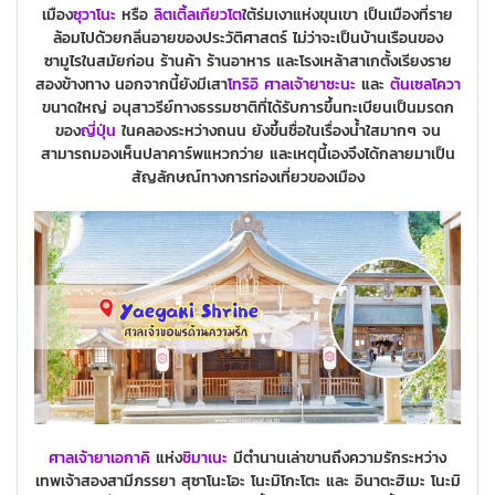
เมือง
ซุวาโนะ
หรือ
ลิตเติ้ลเกียวโต
ใต้ร่มเงาแห่งขุนเขา เป็นเมืองที่ราย
ล้อมไปด้วยกลิ่นอายของประวัติศาสตร์ ไม่ว่าจะเป็นบ้านเรือนของ
ซามูไรในสมัยก่อน ร้านค้า ร้านอาหาร และโรงเหล้าสาเกตั้งเรียงราย
สองข้างทาง นอกจากนี้ยังมีเสา
โทริอิ
ศาลเจ้ายาซะนะ
และ
ต้นเซลโควา
ขนาดใหญ่ อนุสาวรีย์ทางธรรมชาติที่ได้รับการขึ้นทะเบียนเป็นมรดก
ของ
ญี่ปุ่น
ในคลองระหว่างถนน ยังขึ้นชื่อในเรื่องน้ำใสมากๆ จน
สามารถมองเห็นปลาคาร์พแหวกว่าย และเหตุนี้เองจึงได้กลายมาเป็น
สัญลักษณ์ทางการท่องเที่ยวของเมือง
ศาลเจ้ายาเอกาคิ
แห่ง
ชิมาเนะ
มีตำนานเล่าขานถึงความรักระหว่าง
เทพเจ้าสองสามีภรรยา สุซาโนะโอะ โนะมิโกะโตะ และ อินาตะฮิเมะ โนะมิ