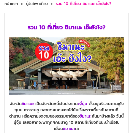
หน้าแรก
นู๋Jubพาเที่ยว
รวม 10 ที่เที่ยว ชิมาเนะ เอ๊ะยังไง?
รวม 10 ที่เที่ยว ชิมาเนะ เอ๊ะยังไง?
จังหวัด
ชิมาเนะ
เป็นจังหวัดหนึ่งในประเทศ
ญี่ปุ่น
ตั้งอยู่บริเวณภาคชูโง
กุบน เกาะฮนชู หลายๆคนคงเคยได้ยินเรื่องราวเกี่ยวกับสถานที่
ตำนาน หรือความงดงามของธรรมชาติของ
ชิมาเนะ
กันมาบ้างแล้ว วันนี้
นู๋จุ๊บ เลยอยากจะพาทุกๆคนมาดู 10 สถานที่เที่ยวที่แนะนำเมื่อไป
เยือน
ชิมาเนะ
ค่ะ