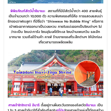
พิพิธภัณฑ์สัตว์น้ำชิมาเนะ
สถานที่ที่มีมีสัตว์น้ำกว่า 400 สายพันธุ์
เป็นจำนวนกว่า 10,000 ตัว ความพิเศษของที่นี่คือ การแสดงแสนน่า
รักของวาฬเบลูกา ที่มีชื่อว่า “Shiawase No Bubble Ring” หรือการ
เป่าฟองอากาศออกมาเป็นวงแหวน ภายในแบ่งออกเป็นโซนต่างๆ ไม่
ว่าจะเป็น โซนปะการัง โซนอุโมงค์ใต้ทะเล โซนบ้านเพนกวิน และอีก
มากมาย รวมถึงมีร้านค้า คาเฟ่ ร้านขายของที่ระลึกต่างๆ ให้นักท่อง
เที่ยวสามารถเพลิดเพลิน
ศาลเจ้าไทโกดานิ อินาริ
ตั้งอยู่ทางฝั่งตะวันตกของจังหวัด
ชิมาเนะ
เป็น
1 ใน 5 ศาลเจ้าอินาริที่สำคัญที่สุดใน
ญี่ปุ่น
โดยศาลเจ้าแห่งนี้ได้ถูกสร้าง