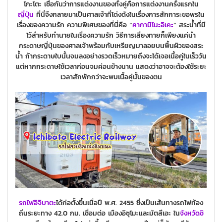
โกะโตะ เชื่อกันว่าการแต่งงานของทั้งคู่คือการแต่งงานครั้งแรกใน
ญี่ปุ่น
ที่นี่จึงกลายมาเป็นศาลเจ้าที่โด่งดังในเรื่องการสักการะขอพรใน
เรื่องของความรัก ความพิเศษของที่นี่คือ “
คากามิโนะอิเคะ
” สระน้ำที่มี
ไว้สำหรับทำนายในเรื่องความรัก วิธีการเสี่ยงทายก็เพียงแค่นำ
กระดาษญี่ปุ่นของศาลเจ้าพร้อมกับเหรียญมาลอยบนพื้นผิวของสระ
น้ำ ถ้ากระดาษใบนั้นจมลงอย่างรวดเร็วหมายถึงจะได้เจอเนื้อคู่ในเร็ววัน
แต่หากกระดาษใช้เวลาก่อนจมค่อนข้างนาน แสดงว่าอาจจะต้องใช้ระยะ
เวลาสักพักกว่าจะพบเนื้อคู่นั้นของตน
รถไฟอิจิบา
ตะ
ได้ก่อตั้งขึ้นเมื่อปี พ.ศ. 2455 ซึ่งเป็นเส้นทางรถไฟท้อง
ถิ่นระยะทาง 42.0 กม. เชื่อมต่อ เมืองอิซุโมะและมัตสึเอะ ใน
จังหวัดชิ