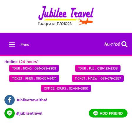
ใบอนุญาต 11/01023
ค้นหาทัวร์
Menu
Hotline
(24 hours)
TOUR : NONG :
084-088-9909
TOUR : PLE :
089-123-2338
TICKET : PHEN :
086-337-3474
TICKET : MAEW :
089-679-2857
OFFICE HOURS :
02-641-6800
Jubileetravelthai
@jubileetravel