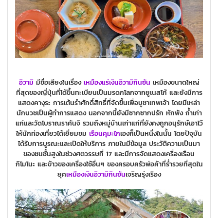
อิวามิ
มีชื่อเสียงในเรื่อง
เหมืองแร่เงินอิวามิกินซัน
เหมืองขนาดใหญ่
ที่สุดของญี่ปุ่นที่ได้ขึ้นทะเบียนเป็นมรดกโลกจากยูเนสโก้ และยังมีการ
แสดงคางุระ การเต้นรำศักดิ์สิทธิ์ที่จัดขึ้นเพื่อบูชาเทพเจ้า โดยมีเหล่า
นักบวชเป็นผู้ทำการแสดง นอกจากนี้ยังมีซากซากปรัก หักพัง ถ้ำเก่า
แก่และวัดโบราณราคันจิ รวมถึงหมู่บ้านเก่าแก่ที่ยังคงถูกอนุรักษ์เอาไว้
ให้นักท่องเที่ยวได้เยี่ยมชม
เรือนคุมะไก
เองก็เป็นหนึ่งในนั้น โดยปัจุบัน
ได้รับการบูรณะและเปิดให้บริการ ภายในมีข้อมูล ประวัติความเป็นมา
ของชนชั้นสูงในช่วงศตวรรษที่ 17 และมีการจัดแสดงเครื่องเรือน
กิโมโนะ และข้าวของเครื่องใช้อื่นๆ ของครอบครัวพ่อค้าที่ร่ำรวยที่สุดใน
ยุค
เหมืองเงินอิวามิกินซัน
เจริญรุ่งเรือง