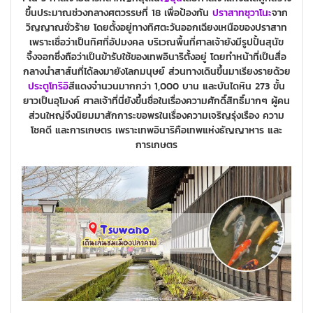
ขึ้นประมาณช่วงกลางศตวรรษที่ 18 เพื่อป้องกัน
ปราสาทซุวาโนะ
จาก
วิญญาณชั่วร้าย โดยตั้งอยู่ทางทิศตะวันออกเฉียงเหนือของปราสาท
เพราะเชื่อว่าเป็นทิศที่อัปมงคล บริเวณพื้นที่ศาลเจ้ายังมีรูปปั้นสุนัข
จิ้งจอกซึ่งถือว่าเป็นข้ารับใช้ของเทพอินาริตั้งอยู่ โดยทำหน้าที่เป็นสื่อ
กลางนำสาส์นที่ได้ลงมายังโลกมนุษย์ ส่วนทางเดินขึ้นมาเรียงรายด้วย
ประตูโทริอิ
สีแดงจำนวนมากกว่า 1,000 บาน และบันไดหิน 273 ขั้น
ยาวเป็นอุโมงค์ ศาลเจ้าที่นี่ยังขึ้นชื่อในเรื่องความศักดิ์สิทธิ์มากๆ ผู้คน
ส่วนใหญ่จึงนิยมมาสักการะขอพรในเรื่องความเจริญรุ่งเรือง ความ
โชคดี และการเกษตร เพราะเทพอินาริคือเทพแห่งธัญญาหาร และ
การเกษตร