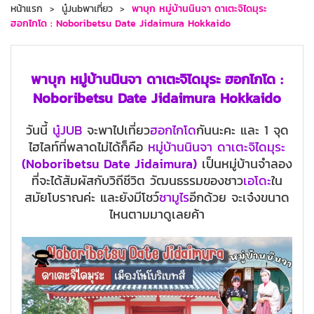
หน้าแรก
นู๋Jubพาเที่ยว
พาบุก หมู่บ้านนินจา ดาเตะจิไดมุระ
ฮอกไกโด : Noboribetsu Date Jidaimura Hokkaido
พาบุก หมู่บ้านนินจา ดาเตะจิไดมุระ ฮอกไกโด :
Noboribetsu Date Jidaimura Hokkaido
วันนี้
นู๋JUB
จะพาไปเที่ยว
ฮอกไกโด
กันนะคะ และ 1 จุด
ไฮไลท์ที่พลาดไม่ได้ก็คือ
หมู่บ้านนินจา ดาเตะจิไดมุระ
(
Noboribetsu Date Jidaimura)
เป็นหมู่บ้านจำลอง
ที่จะได้สัมผัสกับวิถีชีวิต วัฒนธรรมของชาว
เอโดะ
ใน
สมัยโบราณค่ะ และยังมีโชว์
ซามูไร
อีกด้วย จะเจ๋งขนาด
ไหนตามมาดูเลยค้า