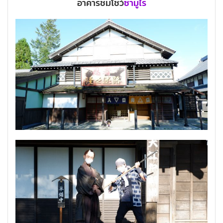
อาคารชมโชว์
ซามูไร