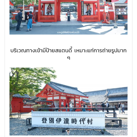
บริเวณทางเข้ามีป้ายสแตนดี้ เหมาะแก่การถ่ายรูปมาก
ๆ