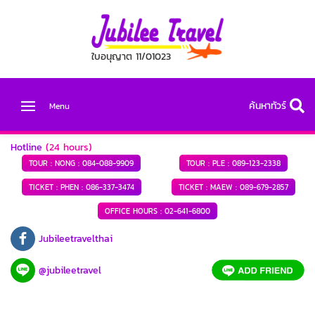
ใบอนุญาต 11/01023
ค้นหาทัวร์
Menu
Hotline
(24 hours)
TOUR : NONG :
084-088-9909
TOUR : PLE :
089-123-2338
TICKET : PHEN :
086-337-3474
TICKET : MAEW :
089-679-2857
OFFICE HOURS :
02-641-6800
Jubileetravelthai
@jubileetravel