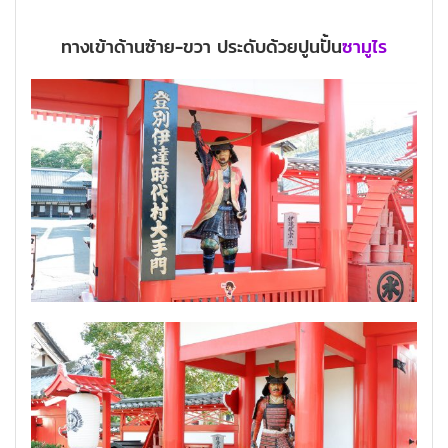
ทางเข้าด้านซ้าย-ขวา ประดับด้วยปูนปั้น
ซามูไร