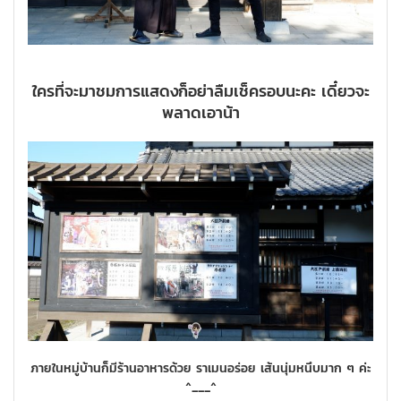
ใครที่จะมาชมการแสดงก็อย่าลืมเช็ครอบนะคะ เดี๋ยวจะ
พลาดเอาน้า
ภายในหมู่บ้านก็มีร้านอาหารด้วย ราเมนอร่อย เส้นนุ่มหนึบมาก ๆ ค่ะ
^___^