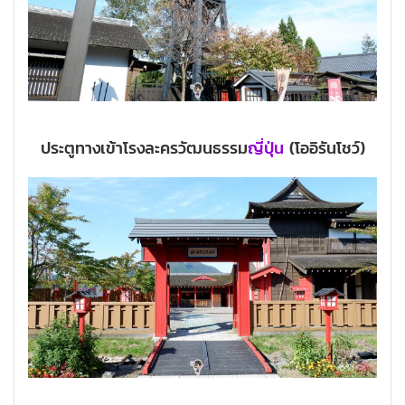
ประตูทางเข้าโรงละครวัฒนธรรม
ญี่ปุ่น
(โออิรันโชว์)