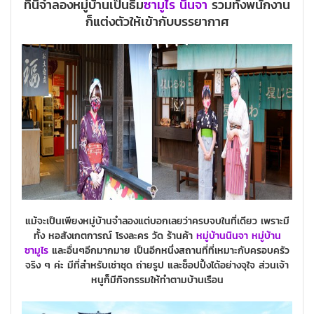
ที่นี่จำลองหมู่บ้านเป็นธีม
ซามูไร
นินจา
รวมทั้งพนักงาน
ก็แต่งตัวให้เข้ากับบรรยากาศ
แม้จะเป็นเพียงหมู่บ้านจำลองแต่บอกเลยว่าครบจบในที่เดียว เพราะมี
ทั้ง หอสังเกตการณ์ โรงละคร วัด ร้านค้า
หมู่บ้านนินจา
หมู่บ้าน
ซามูไร
และอื่นๆอีกมากมาย เป็นอีกหนึ่งสถานที่ที่เหมาะกับครอบครัว
จริง ๆ ค่ะ มีที่สำหรับเช่าชุด ถ่ายรูป และช็อปปิ้งได้อย่างจุใจ ส่วนเจ้า
หนูก็มีกิจกรรมให้ทำตามบ้านเรือน