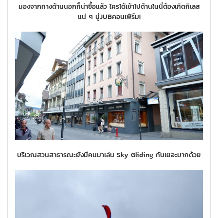
มองจากทางด้านนอกก็น่าซื้อแล้ว ใครได้เข้าไปด้านในนี่ต้องเกิดกิเลส
แน่ ๆ นู๋JUBคอนเฟิร์ม!
บริเวณสวนสาธารณะยังมีคนมาเล่น Sky Gliding กันเยอะมากด้วย