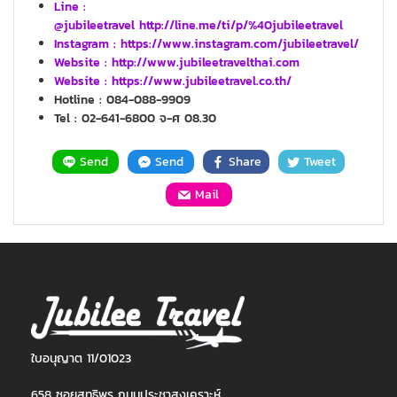
Line :
@jubileetravel http://line.me/ti/p/%40jubileetravel
Instagram : https://www.instagram.com/jubileetravel/
Website :
http://www.jubileetravelthai.com
Website :
https://www.jubileetravel.co.th/
Hotline : 084-088-9909
Tel : 02-641-6800 จ-ศ 08.30
Send
Send
Share
Tweet
Mail
ใบอนุญาต 11/01023
658 ซอยสุทธิพร ถนนประชาสงเคราะห์