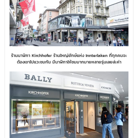
ร้านนาฬิกา Kirchhofer ร้านใหญ่ยักษ์แห่ง Innterlaken ที่ทุกคนจะ
ต้องเขาไปแวะชมกัน มีนาฬิกาให้ชมมากมายหลายรุ่นเลยล่ะค่า