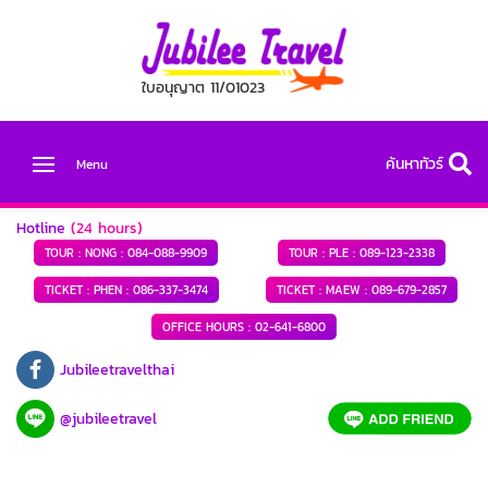
ใบอนุญาต 11/01023
ค้นหาทัวร์
Menu
Hotline
(24 hours)
TOUR : NONG :
084-088-9909
TOUR : PLE :
089-123-2338
TICKET : PHEN :
086-337-3474
TICKET : MAEW :
089-679-2857
OFFICE HOURS :
02-641-6800
Jubileetravelthai
@jubileetravel