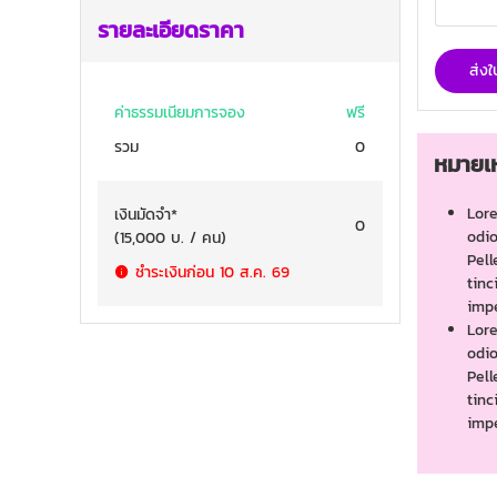
รายละเอียดราคา
ส่ง
ค่าธรรมเนียมการจอง
ฟรี
รวม
0
หมายเห
Lore
เงินมัดจำ
*
0
odio
(
15,000
บ. / คน
)
Pell
ชำระเงินก่อน
10 ส.ค. 69
tinc
impe
Lore
odio
Pell
tinc
impe