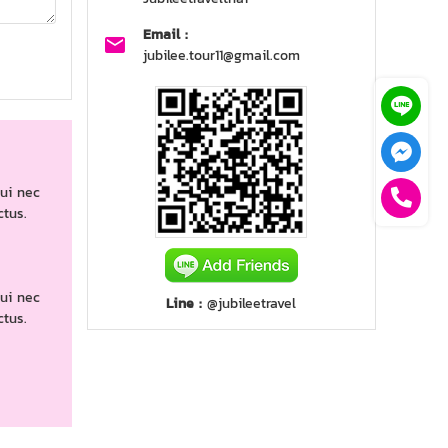
Email :
jubilee.tour11@gmail.com
dui nec
ctus.
dui nec
Line :
@jubileetravel
ctus.