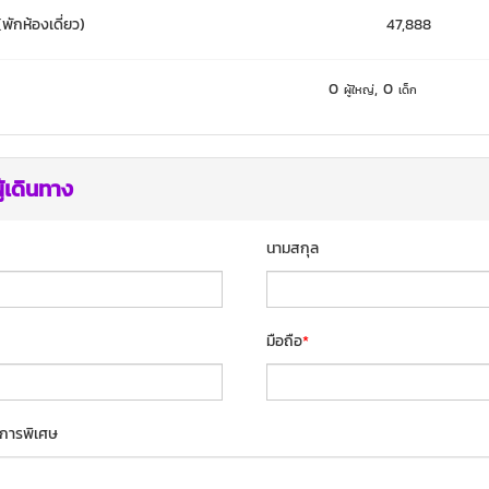
(พักห้องเดี่ยว)
47,888
0
,
0
ผู้ใหญ่
เด็ก
ู้เดินทาง
นามสกุล
มือถือ
*
การพิเศษ