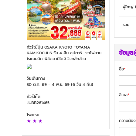
ผู้ใหญ่
รวม
ทัวร์ญี่ปุ่น OSAKA KYOTO TOYAMA
ข้อมูลผ
KAMIKOCHI 6 วัน 4 คืน ซุปตาร์.. รถไฟสาย
โรแมนติก พิชิตคามิโคจิ วิวหลักล้าน
ชื่อ
*
วันเดินทาง
30 ต.ค. 69
-
4 พ.ย. 69
(
6 วัน 4 คืน
)
อีเมล
*
ทัวร์โค๊ด
JUBB261465
โรงแรม
ความต้อง