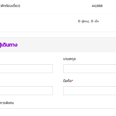
(พักห้องเดี่ยว)
44,888
0
,
0
ผู้ใหญ่
เด็ก
ู้เดินทาง
นามสกุล
มือถือ
*
การพิเศษ