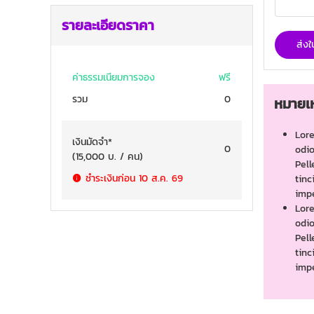
รายละเอียดราคา
ส่ง
ค่าธรรมเนียมการจอง
ฟรี
รวม
0
หมายเห
Lore
เงินมัดจำ
*
0
odio
(
15,000
บ. / คน
)
Pell
ชำระเงินก่อน
10 ส.ค. 69
tinc
impe
Lore
odio
Pell
tinc
impe