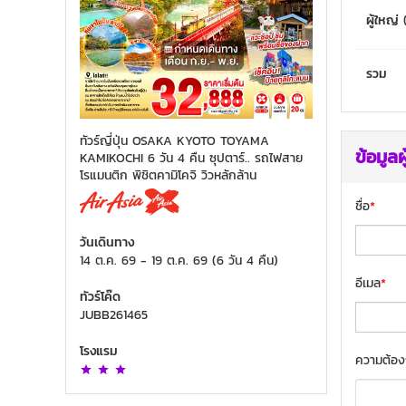
ผู้ใหญ่
รวม
ทัวร์ญี่ปุ่น OSAKA KYOTO TOYAMA
ข้อมูลผ
KAMIKOCHI 6 วัน 4 คืน ซุปตาร์.. รถไฟสาย
โรแมนติก พิชิตคามิโคจิ วิวหลักล้าน
ชื่อ
*
วันเดินทาง
14 ต.ค. 69
-
19 ต.ค. 69
(
6 วัน 4 คืน
)
อีเมล
*
ทัวร์โค๊ด
JUBB261465
โรงแรม
ความต้อง