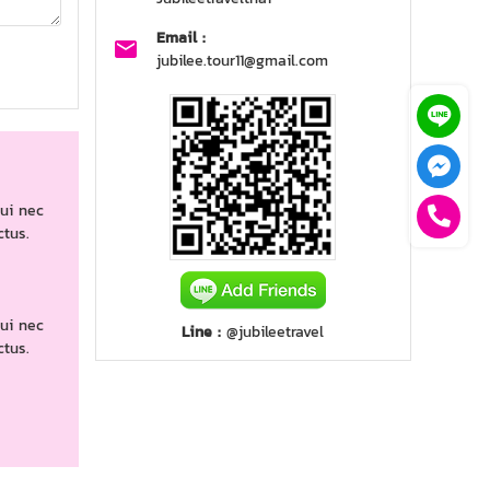
Email :
jubilee.tour11@gmail.com
dui nec
ctus.
dui nec
Line :
@jubileetravel
ctus.