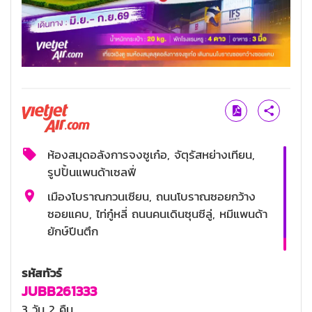
ห้องสมุดอลังการจงซูเก๋อ, จัตุรัสหย่างเทียน,
รูปปั้นแพนด้าเซลฟี่
เมืองโบราณกวนเซียน, ถนนโบราณซอยกว้าง
ซอยแคบ, ไท่กู๋หลี่ ถนนคนเดินซุนซีลู่, หมีแพนด้า
ยักษ์ปีนตึก
4 ดาว
รหัสทัวร์
JUBB261333
3 วัน 2 คืน