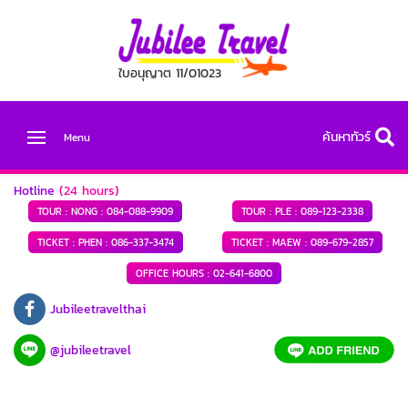
ใบอนุญาต 11/01023
ค้นหาทัวร์
Menu
Hotline
(24 hours)
TOUR : NONG :
084-088-9909
TOUR : PLE :
089-123-2338
TICKET : PHEN :
086-337-3474
TICKET : MAEW :
089-679-2857
OFFICE HOURS :
02-641-6800
Jubileetravelthai
@jubileetravel