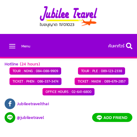
ใบอนุญาต 11/01023
ค้นหาทัวร์
Menu
Hotline
(24 hours)
TOUR : NONG :
084-088-9909
TOUR : PLE :
089-123-2338
TICKET : PHEN :
086-337-3474
TICKET : MAEW :
089-679-2857
OFFICE HOURS :
02-641-6800
Jubileetravelthai
@jubileetravel