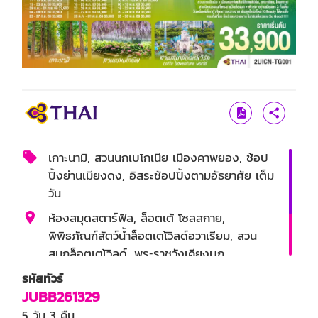
เกาะนามิ, สวนนกเบโกเนีย เมืองคาพยอง, ช้อป
ปิ้งย่านเมียงดง, อิสระช้อปปิ้งตามอัธยาศัย เต็ม
วัน
ห้องสมุดสตาร์ฟีล, ล็อตเต้ โซลสกาย,
พิพิธภัณฑ์สัตว์น้ำล็อตเตเ้วิลด์อวาเรียม, สวน
สนุกล็อตเตเ้วิลด์, พระราชวังเคียงบก,
พิพิธภัณฑ์สาหร่าย+เรียนทำกิมจิ+สวมชุดฮันบก,
รหัสทัวร์
ช้อปปิ้งย่านฮงแด
JUBB261329
ทัคคาลบี้, บุลโกกิ, ไก่ตุ๋นโสมเกาหลี, จิมดัก
5 วัน 3 คืน