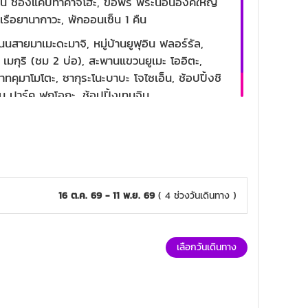
์ ช่องแคบทาคาจิโฮะ, ขอพร พระนอนองค์ใหญ่
เรือยานากาวะ, พักออนเซ็น 1 คืน
ถนนสายมาเมะดะมาจิ, หมู่บ้านยูฟุอิน ฟลอร์รัล,
ุ เมกุริ (ชม 2 บ่อ), สะพานแขวนยูเมะ โออิตะ,
คุมาโมโตะ, ซากุระโนะบาบะ โจไซเอ็น, ช้อปปิ้งชิ
ั๊ม ปาร์ค ฟุกุโอกะ, ช้อปปิ้งเทนจิน
16 ต.ค. 69 - 11 พ.ย. 69
( 4 ช่วงวันเดินทาง )
เลือกวันเดินทาง