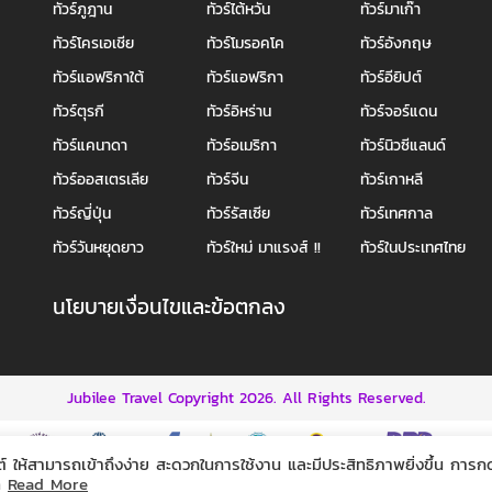
ทัวร์ภูฎาน
ทัวร์ไต้หวัน
ทัวร์มาเก๊า
ทัวร์โครเอเชีย
ทัวร์โมรอคโค
ทัวร์อังกฤษ
ทัวร์แอฟริกาใต้
ทัวร์แอฟริกา
ทัวร์อียิปต์
ทัวร์ตุรกี
ทัวร์อิหร่าน
ทัวร์จอร์แดน
ทัวร์แคนาดา
ทัวร์อเมริกา
ทัวร์นิวซีแลนด์
ทัวร์ออสเตรเลีย
ทัวร์จีน
ทัวร์เกาหลี
ทัวร์ญี่ปุ่น
ทัวร์รัสเซีย
ทัวร์เทศกาล
ทัวร์วันหยุดยาว
ทัวร์ใหม่ มาแรงส์ !!
ทัวร์ในประเทศไทย
นโยบายเงื่อนไขและข้อตกลง
Jubilee Travel Copyright 2026.
All Rights Reserved.
ต์ ให้สามารถเข้าถึงง่าย สะดวกในการใช้งาน และมีประสิทธิภาพยิ่งขึ้น การก
ัท
Read More