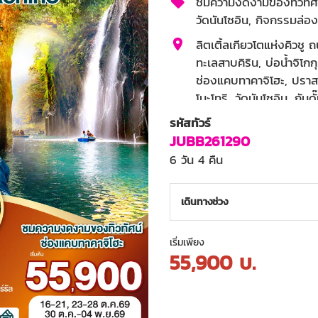
ชมความงดงามของทิวทัศน
วัดนันโซอิน, กิจกรรมล่อง
ลิตเติ้ลเกียวโตแห่งคิวชู 
ทะเลสาบคิริน, บ่อน้ำจิโกก
ช่องแคบทาคาจิโฮะ, ปราสาท
โมะโทริ, วัดนันโซอิน, กันด
รหัสทัวร์
3 ดาว
JUBB261290
6 วัน 4 คืน
เดินทางช่วง
เริ่มเพียง
55,900
บ.