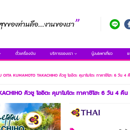
ตั๋วเครื่องบิน
บริการของเรา
นู๋Jubพาเที่ยว
แ
SHU OITA KUMAMOTO TAKACHIHO คิวชู โออิตะ คุมาโมโตะ ทาคาชิโฮะ 6 วัน 4 ค
HIHO คิวชู โออิตะ คุมาโมโตะ ทาคาชิโฮะ 6 วัน 4 คืน