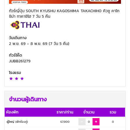
ทัวร์ญี่ปุ่น SOUTH KYUSHU KAGOSHIMA TAKACHIHO คิวชู คาโก
ชิม่า ทาคาชิโฮ 7 วัน 5 คืน
วันเดินทาง
2 พ.ย. 69
-
8 พ.ย. 69
(
7 วัน 5 คืน
)
ทัวร์โค๊ด
JUBB261279
โรงแรม
จำนวนผู้เดินทาง
ห้องพัก
ราคา/ท่าน
จำนวน
รวม
ผู้ใหญ่
(พักห้องคู่)
67,900
0