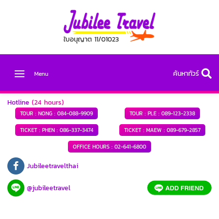
ใบอนุญาต 11/01023
ค้นหาทัวร์
Menu
Hotline
(24 hours)
TOUR : NONG :
084-088-9909
TOUR : PLE :
089-123-2338
TICKET : PHEN :
086-337-3474
TICKET : MAEW :
089-679-2857
OFFICE HOURS :
02-641-6800
Jubileetravelthai
@jubileetravel