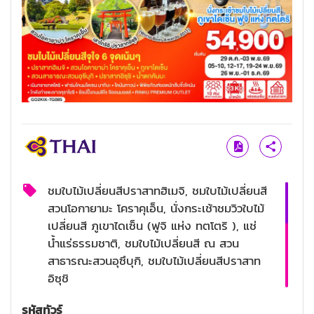
ชมใบไม้เปลี่ยนสีปราสาทฮิเมจิ, ชมใบไม้เปลี่ยนสี
สวนโอกายามะ โคราคุเอ็น, นั่งกระเช้าชมวิวใบไม้
เปลี่ยนสี ภูเขาไดเซ็น (ฟูจิ แห่ง ทตโตริ ), แช่
น้ำแร่ธรรมชาติ, ชมใบไม้เปลี่ยนสี ณ สวน
สาธารณะสวนอุซึบุกิ, ชมใบไม้เปลี่ยนสีปราสาท
อิซุชิ
น้ำตกคันบะ, ฟาร์มโคนมไดเซน มากิบะ มิรุคุ โนะ
รหัสทัวร์