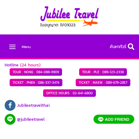
ใบอนุญาต 11/01023
ค้นหาทัวร์
Menu
Hotline
(24 hours)
TOUR : NONG :
084-088-9909
TOUR : PLE :
089-123-2338
TICKET : PHEN :
086-337-3474
TICKET : MAEW :
089-679-2857
OFFICE HOURS :
02-641-6800
Jubileetravelthai
@jubileetravel