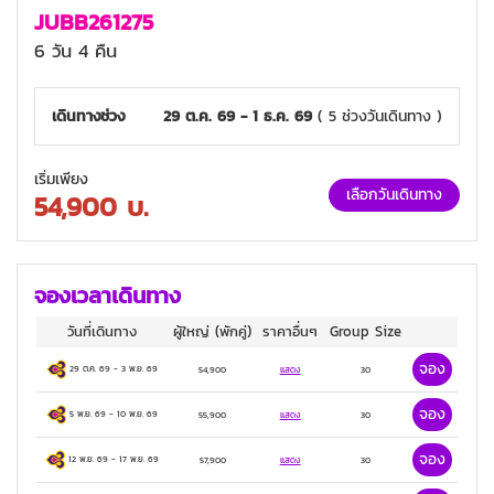
ซาโตะ, โคนันทาวน์, พิพิธภัณฑ์ยอดนักสืบจิ๋วโคนั
JUBB261275
น, เมืองคุราโยชิ, โกดังกำแพงขาวคุราโยชิ, อิออ
6 วัน 4 คืน
นมอลล์ ทตโตริ คิตะ, เนินทรายทตโตริ, เมืองโท
โยโอกะ, ช้อปปิ้งถนนชิโจ, กิจกรรมชงชา,
เดินทางช่วง
29 ต.ค. 69 - 1 ธ.ค. 69
( 5 ช่วงวันเดินทาง )
RINKU PREMIUM OUTLET
World Beer Awards 2011
เริ่มเพียง
เลือกวันเดินทาง
3 ดาว
54,900
บ.
จองเวลาเดินทาง
วันที่เดินทาง
ผู้ใหญ่
(พักคู่)
ราคาอื่นๆ
Group Size
จอง
29 ต.ค. 69
-
3 พ.ย. 69
54,900
แสดง
30
จอง
5 พ.ย. 69
-
10 พ.ย. 69
55,900
แสดง
30
จอง
12 พ.ย. 69
-
17 พ.ย. 69
57,900
แสดง
30