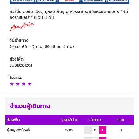
ทัวร์จีน ฉงชิ่ง เฉิงตู อู่หลง สี่ดรุณี สวรรค์ดอกไม้แห่งแดนมังกร **ไม่
ลงร้านช้อป** 6 วัน 4 คืน
วันเดินทาง
2 ก.ย. 69
-
7 ก.ย. 69
(
6 วัน 4 คืน
)
ทัวร์โค๊ด
JUBB261201
โรงแรม
จำนวนผู้เดินทาง
ห้องพัก
ราคา/ท่าน
จำนวน
รวม
ผู้ใหญ่
(พักห้องคู่)
25,900
0