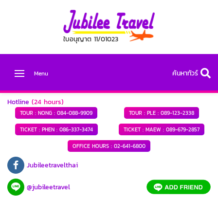
ใบอนุญาต 11/01023
ค้นหาทัวร์
Menu
Hotline
(24 hours)
TOUR : NONG :
084-088-9909
TOUR : PLE :
089-123-2338
TICKET : PHEN :
086-337-3474
TICKET : MAEW :
089-679-2857
OFFICE HOURS :
02-641-6800
Jubileetravelthai
@jubileetravel