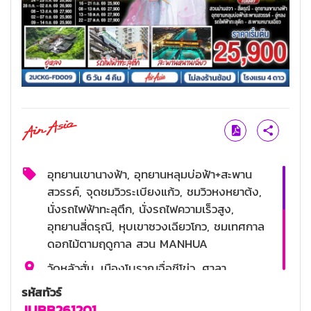
อุทยานเขานางฟ้า, อุทยานหลุมบ่อฟ้า+สะพาน
สวรรค์, จุดชมวิวระเบียงแก้ว, ชมวิวหงหยาต้ง,
นั่งรถไฟฟ้าทะลุตึก, นั่งรถไฟความเร็วสูง,
อุทยานสี่ดรุณี, หุบเขาซวงเฉียวโกว, ชมเทศกาล
ดอกไม้ตามฤดูกาล สวน MANHUA
วัดหลัวฮั่น, เมืองโบราณฉื่อชีโข่ว, ศาลา
ประชาคม, สะพานหนานเฉียว+ชมการแสดงแสง
รหัสทัวร์
สี Blue Tears น้ำตาสีฟ้า, จัตุรัสหย่างเทียนวู่,
JUBB261201