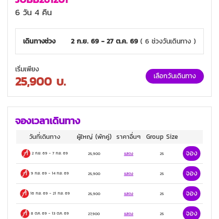
รูปปั้นแพนด้าเซลฟี่, วัดต้าฉือ, ถนนคนเดินชุนซี
6 วัน 4 คืน
ลู่, ตึก IFS แพนด้ายักษ์+POP MART, ถนนไท่กู่
หลี่
เดินทางช่วง
2 ก.ย. 69 - 27 ต.ค. 69
( 6 ช่วงวันเดินทาง )
สุกี้เสฉวน
4 ดาว
เริ่มเพียง
เลือกวันเดินทาง
25,900
บ.
จองเวลาเดินทาง
วันที่เดินทาง
ผู้ใหญ่
(พักคู่)
ราคาอื่นๆ
Group Size
จอง
2 ก.ย. 69
-
7 ก.ย. 69
25,900
แสดง
25
จอง
9 ก.ย. 69
-
14 ก.ย. 69
25,900
แสดง
25
จอง
16 ก.ย. 69
-
21 ก.ย. 69
25,900
แสดง
25
จอง
8 ต.ค. 69
-
13 ต.ค. 69
27,900
แสดง
25