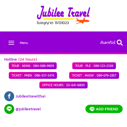
ใบอนุญาต 11/01023
ค้นหาทัวร์
Menu
Hotline
(24 hours)
TOUR : NONG :
084-088-9909
TOUR : PLE :
089-123-2338
TICKET : PHEN :
086-337-3474
TICKET : MAEW :
089-679-2857
OFFICE HOURS :
02-641-6800
Jubileetravelthai
@jubileetravel