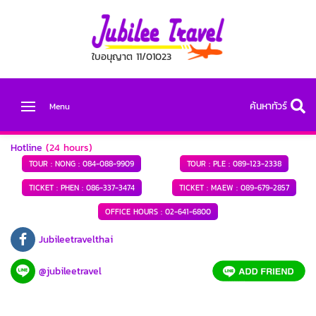
ใบอนุญาต 11/01023
ค้นหาทัวร์
Menu
Hotline
(24 hours)
TOUR : NONG :
084-088-9909
TOUR : PLE :
089-123-2338
TICKET : PHEN :
086-337-3474
TICKET : MAEW :
089-679-2857
OFFICE HOURS :
02-641-6800
Jubileetravelthai
@jubileetravel