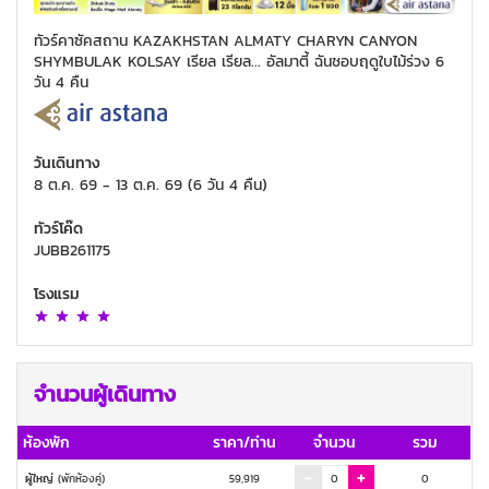
ทัวร์คาซัคสถาน KAZAKHSTAN ALMATY CHARYN CANYON
SHYMBULAK KOLSAY เรียล เรียล... อัลมาตี้ ฉันชอบฤดูใบไม้ร่วง 6
วัน 4 คืน
วันเดินทาง
8 ต.ค. 69
-
13 ต.ค. 69
(
6 วัน 4 คืน
)
ทัวร์โค๊ด
JUBB261175
โรงแรม
จำนวนผู้เดินทาง
ห้องพัก
ราคา/ท่าน
จำนวน
รวม
ผู้ใหญ่
(พักห้องคู่)
59,919
0