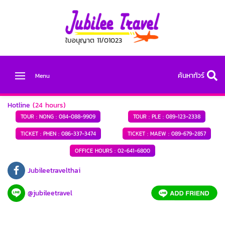
ใบอนุญาต 11/01023
ค้นหาทัวร์
Menu
Hotline
(24 hours)
TOUR : NONG :
084-088-9909
TOUR : PLE :
089-123-2338
TICKET : PHEN :
086-337-3474
TICKET : MAEW :
089-679-2857
OFFICE HOURS :
02-641-6800
Jubileetravelthai
@jubileetravel