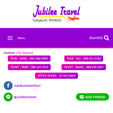
ใบอนุญาต 11/01023
ค้นหาทัวร์
Menu
Hotline
(24 hours)
TOUR : NONG :
084-088-9909
TOUR : PLE :
089-123-2338
TICKET : PHEN :
086-337-3474
TICKET : MAEW :
089-679-2857
OFFICE HOURS :
02-641-6800
Jubileetravelthai
@jubileetravel