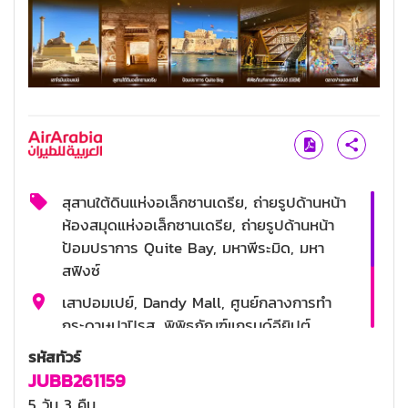
สุสานใต้ดินแห่งอเล็กซานเดรีย, ถ่ายรูปด้านหน้า
ห้องสมุดแห่งอเล็กซานเดรีย, ถ่ายรูปด้านหน้า
ป้อมปราการ Quite Bay, มหาพีระมิด, มหา
สฟิงซ์
เสาปอมเปย์, Dandy Mall, ศูนย์กลางการทำ
กระดาษปาปิรุส, พิพิธภัณฑ์แกรนด์อียิปต์,
มัสยิดโมฮัมหมัดอาลี, ป้อมปราการซาลาดิน,
รหัสทัวร์
ย่านเมืองเก่าคอร์ปติก, โบสถ์เซนต์เซอร์เจียส,
JUBB261159
ตลาดข่านเอลคาลิลี่, City Star mall
5 วัน 3 คืน