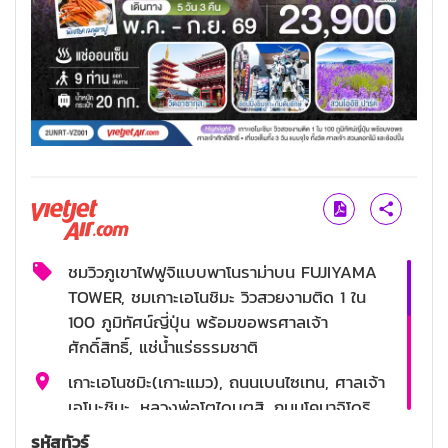
ชมวิวภูเขาไฟฟูจิแบบพาโนราม่าบน FUJIYAMA
TOWER, ชมเกาะเอโนชิมะ วิวสวยงามติด 1 ใน
100 ภูมิทัศน์ญี่ปุ่น พร้อมขอพรศาลเจ้า
ศักดิ์สิทธิ์, แช่น้ำแร่ธรรมชาติ
เกาะเอโนชมิะ(เกาะแมว), ถนนเบนไซเทน, ศาลเจ้า
เอโนะชิมะ, หลวงพ่อโตไดบุตสิ, ถนนโคมาจิโดริ,
สวนโออิชิปาร์ค, กิจกรรมชงชา, FUJI Q
รหัสทัวร์