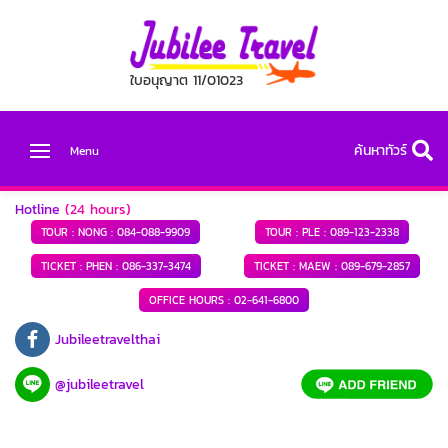
ใบอนุญาต 11/01023
ค้นหาทัวร์
Menu
Hotline
(24 hours)
TOUR : NONG :
084-088-9909
TOUR : PLE :
089-123-2338
TICKET : PHEN :
086-337-3474
TICKET : MAEW :
089-679-2857
OFFICE HOURS :
02-641-6800
Jubileetravelthai
@jubileetravel