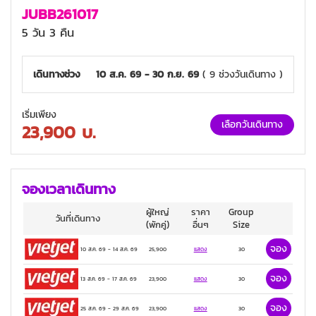
HIGHLAND, FUJI TOWER, สนุกกับโซน น้อง
JUBB261017
หมีเนย BUTTERBEAR สุดน่ารัก, โอไดบะ, ห้าง
5 วัน 3 คืน
ไดเวอร์ซิตี้, วัดอาซากุสะ, ช้อปปิ้งถนนนากามิเสะ
โตเกียว, วิวโตเกียวสกายทรีริมแม่น้ำสุมิดะ, วัด
เดินทางช่วง
10 ส.ค. 69 - 30 ก.ย. 69
( 9 ช่วงวันเดินทาง )
มัตสึจิยามะโชเด็น (วัดหัวไชเท้าแห่งอาซากุสะ),
ช้อปปิ้งชินจูกุ
เริ่มเพียง
ขาปู
เลือกวันเดินทาง
23,900
บ.
3 ดาว
จองเวลาเดินทาง
ผู้ใหญ่
ราคา
Group
วันที่เดินทาง
(พักคู่)
อื่นๆ
Size
จอง
10 ส.ค. 69
-
14 ส.ค. 69
25,900
แสดง
30
จอง
13 ส.ค. 69
-
17 ส.ค. 69
23,900
แสดง
30
จอง
25 ส.ค. 69
-
29 ส.ค. 69
23,900
แสดง
30